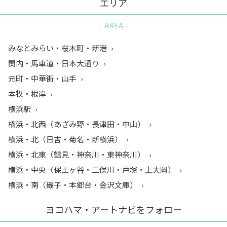
エリア
AREA
みなとみらい・桜木町・新港
関内・馬車道・日本大通り
元町・中華街・山手
本牧・根岸
横浜駅
横浜・北西（あざみ野・長津田・中山）
横浜・北（日吉・菊名・新横浜）
横浜・北東（鶴見・神奈川・東神奈川）
横浜・中央（保土ヶ谷・二俣川・戸塚・上大岡）
横浜・南（磯子・本郷台・金沢文庫）
ヨコハマ・アートナビをフォロー