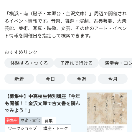
ン
ク
「横浜・南（磯子・本郷台・金沢文庫）」周辺で開催され
へ
るイベント情報です。音楽、舞踏・演劇、古典芸能、大衆
ス
芸能、美術、写真・映像、文芸、その他のアート・イベン
キ
ト情報を開催日を指定して検索できます。
ッ
プ
おすすめリンク
記
事
体験する・つくる
子連れで行ける
演奏会・コ
本
体
新着
今日
今週
今月
へ
ス
【募集中】中高校生特別講座「今年
キ
も開催！！金沢文庫で古文書を読ん
ッ
でみよう！」
プ
募集中
歴史・文化
募集
ワークショップ
講座・トーク