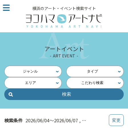
こ
横浜のアート・イベント検索サイト
の
ペ
ー
ジ
を
そ
アートイベント
の
ART EVENT
ま
ま
読
ジャンル
タイプ
む
エリア
こだわり検索
他
ペ
ー
ジ
へ
の
検索条件
2026/06/04～2026/06/07
横浜・南（磯子・本郷
リ