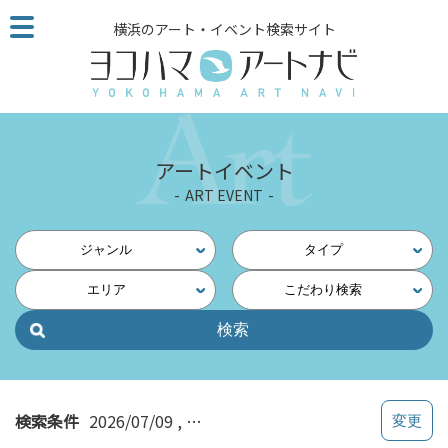
こ
横浜のアート・イベント検索サイト
の
ペ
ー
ジ
を
そ
アートイベント
の
ART EVENT
ま
ま
読
ジャンル
タイプ
む
エリア
こだわり検索
他
ペ
ー
ジ
へ
の
検索条件
2026/07/09
横浜・南（磯子・本郷台・金沢文庫
リ