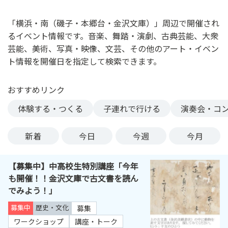
ン
ク
「横浜・南（磯子・本郷台・金沢文庫）」周辺で開催され
へ
るイベント情報です。音楽、舞踏・演劇、古典芸能、大衆
ス
芸能、美術、写真・映像、文芸、その他のアート・イベン
キ
ト情報を開催日を指定して検索できます。
ッ
プ
おすすめリンク
記
事
体験する・つくる
子連れで行ける
演奏会・コ
本
体
新着
今日
今週
今月
へ
ス
【募集中】中高校生特別講座「今年
キ
も開催！！金沢文庫で古文書を読ん
ッ
でみよう！」
プ
募集中
歴史・文化
募集
ワークショップ
講座・トーク