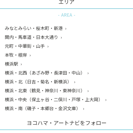
エリア
AREA
みなとみらい・桜木町・新港
関内・馬車道・日本大通り
元町・中華街・山手
本牧・根岸
横浜駅
横浜・北西（あざみ野・長津田・中山）
横浜・北（日吉・菊名・新横浜）
横浜・北東（鶴見・神奈川・東神奈川）
横浜・中央（保土ヶ谷・二俣川・戸塚・上大岡）
横浜・南（磯子・本郷台・金沢文庫）
ヨコハマ・アートナビをフォロー