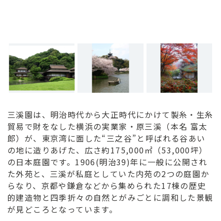
三溪園は、明治時代から大正時代にかけて製糸・生糸
貿易で財をなした横浜の実業家・原三溪（本名 富太
郎）が、東京湾に面した“三之谷”と呼ばれる谷あい
の地に造りあげた、広さ約175,000㎡（53,000坪）
の日本庭園です。1906(明治39)年に一般に公開され
た外苑と、三溪が私庭としていた内苑の2つの庭園か
らなり、京都や鎌倉などから集められた17棟の歴史
的建造物と四季折々の自然とがみごとに調和した景観
が見どころとなっています。