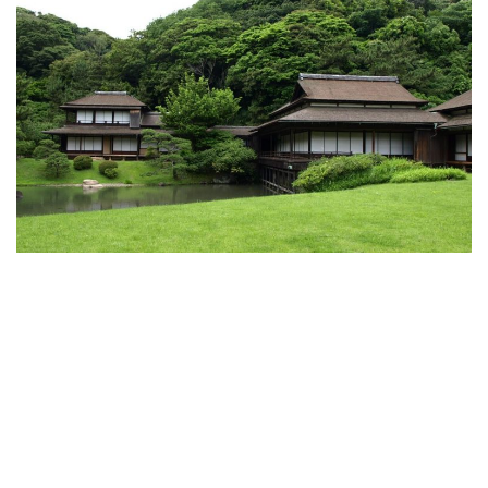
ン
ク
へ
ス
キ
ッ
プ
記
事
本
体
へ
ス
キ
ッ
プ