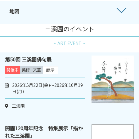
地図
三溪園のイベント
ART EVENT
第50回 三溪園俳句展
開催中
美術
文芸
展示
2026年5月22日(金)～2026年10月19
日(月)
三溪園
開園120周年記念 特集展示「描か
れた三溪園」