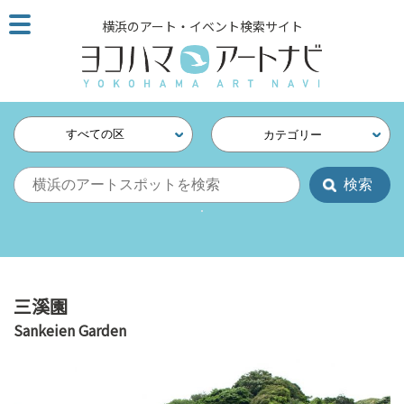
こ
横浜のアート・イベント検索サイト
の
ペ
ー
ジ
を
すべての区
カテゴリー
そ
の
ま
ま
読
む
他
ペ
三溪園
ー
Sankeien Garden
ジ
へ
の
リ