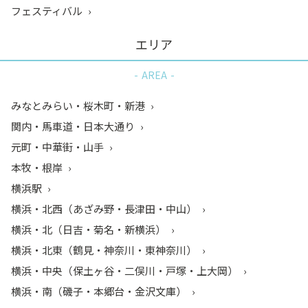
フェスティバル
エリア
AREA
みなとみらい・桜木町・新港
関内・馬車道・日本大通り
元町・中華街・山手
本牧・根岸
横浜駅
横浜・北西（あざみ野・長津田・中山）
横浜・北（日吉・菊名・新横浜）
横浜・北東（鶴見・神奈川・東神奈川）
横浜・中央（保土ヶ谷・二俣川・戸塚・上大岡）
横浜・南（磯子・本郷台・金沢文庫）