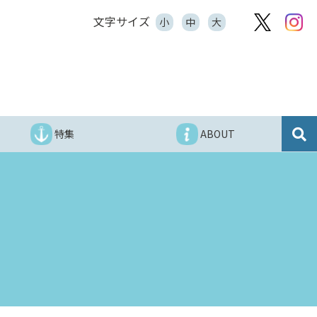
文字サイズ
小
中
大
特集
ABOUT