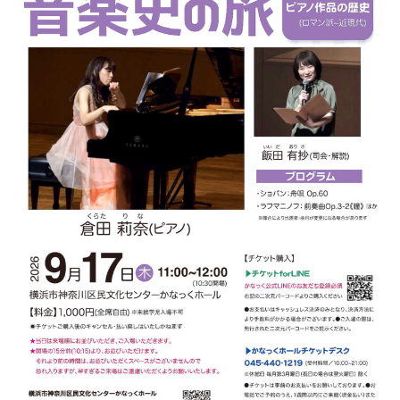
ン
ク
へ
ス
キ
ッ
プ
記
事
本
体
へ
ス
キ
ッ
プ