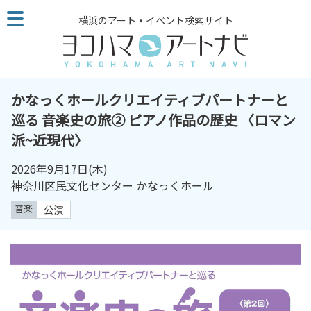
こ
横浜のアート・イベント検索サイト
の
ペ
ー
ジ
を
かなっくホールクリエイティブパートナーと
そ
巡る 音楽史の旅② ピアノ作品の歴史 〈ロマン
の
派~近現代〉
ま
ま
2026年9月17日
(木)
読
神奈川区民文化センター かなっくホール
む
他
音楽
公演
ペ
ー
ジ
へ
の
リ