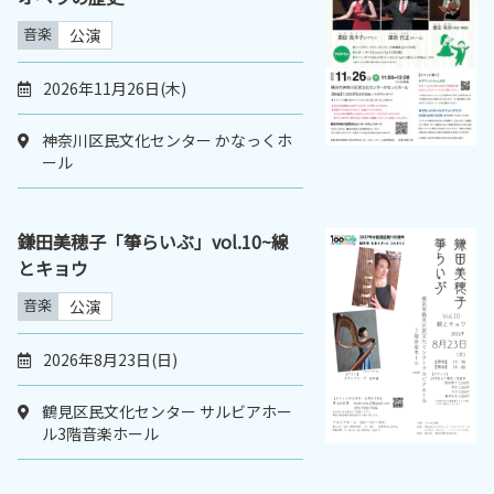
音楽
公演
2026年11月26日(木)
神奈川区民文化センター かなっくホ
ール
鎌田美穂子「箏らいぶ」vol.10~線
とキョウ
音楽
公演
2026年8月23日(日)
鶴見区民文化センター サルビアホー
ル3階音楽ホール