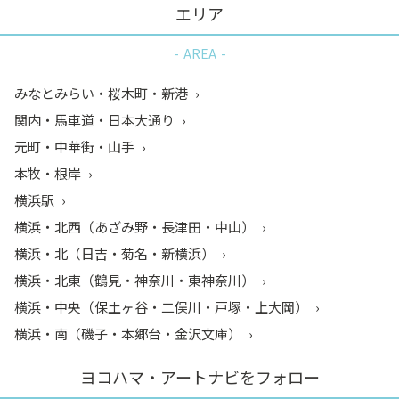
エリア
AREA
みなとみらい・桜木町・新港
関内・馬車道・日本大通り
元町・中華街・山手
本牧・根岸
横浜駅
横浜・北西（あざみ野・長津田・中山）
横浜・北（日吉・菊名・新横浜）
横浜・北東（鶴見・神奈川・東神奈川）
横浜・中央（保土ヶ谷・二俣川・戸塚・上大岡）
横浜・南（磯子・本郷台・金沢文庫）
ヨコハマ・アートナビをフォロー