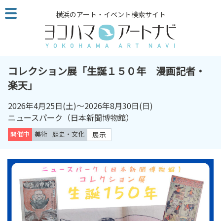
こ
横浜のアート・イベント検索サイト
の
ペ
ー
ジ
を
コレクション展「生誕１５０年 漫画記者・
そ
楽天」
の
ま
2026年4月25日
(土)～
2026年8月30日
(日)
ま
ニュースパーク（日本新聞博物館）
読
開催中
美術
歴史・文化
展示
む
他
ペ
ー
ジ
へ
の
リ