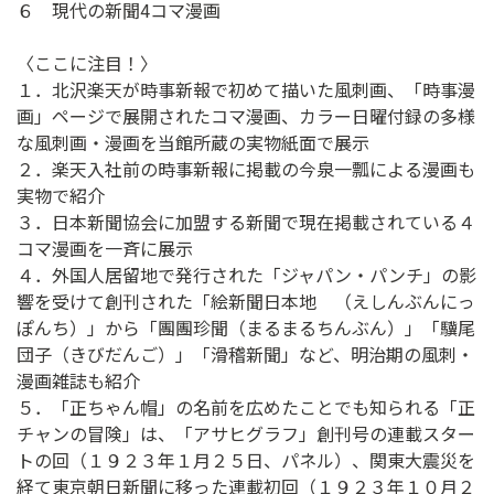
６ 現代の新聞4コマ漫画
〈ここに注目！〉
１．北沢楽天が時事新報で初めて描いた風刺画、「時事漫
画」ページで展開されたコマ漫画、カラー日曜付録の多様
な風刺画・漫画を当館所蔵の実物紙面で展示
２．楽天入社前の時事新報に掲載の今泉一瓢による漫画も
実物で紹介
３．日本新聞協会に加盟する新聞で現在掲載されている４
コマ漫画を一斉に展示
４．外国人居留地で発行された「ジャパン・パンチ」の影
響を受けて創刊された「絵新聞日本地 （えしんぶんにっ
ぽんち）」から「團團珍聞（まるまるちんぶん）」「驥尾
団子（きびだんご）」「滑稽新聞」など、明治期の風刺・
漫画雑誌も紹介
５．「正ちゃん帽」の名前を広めたことでも知られる「正
チャンの冒険」は、「アサヒグラフ」創刊号の連載スター
トの回（１９２３年１月２５日、パネル）、関東大震災を
経て東京朝日新聞に移った連載初回（１９２３年１０月２