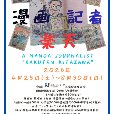
ン
ク
へ
ス
キ
ッ
プ
記
事
本
体
へ
ス
キ
ッ
プ