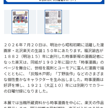
２０２６年７月２０日は、明治から昭和初期に活躍した漫
画家・北沢楽天の生誕１５０年にあたります。福沢諭吉が
１８８２（明治１５）年に創刊した時事新報の漫画記者に
なった楽天は、同紙が１９０２年に設けた「時事漫画」の
ページを舞台に、世相を風刺とユーモアに富んだ漫画で描
くとともに、「灰殻木戸郎」「丁野抜作」などのさまざま
な個性豊かなキャラクターを生み出しました。時事漫画は
好評を博し、１９２１（大正１０）年には別刷りでカラー
の日曜付録になりました。
本展では当館所蔵資料から時事漫画を中心に、楽天の作品