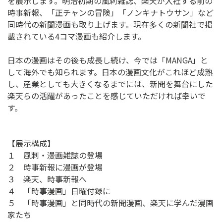
を展示します。明治初期の風刺雑誌、楽天が入社する前の
時事新報、「正チャンの冒険」「ノンキナトウサン」など
同時代の新聞漫画も取り上げます。現在多くの新聞社で掲
載されている4コマ漫画も紹介します。
日本の漫画はその後も成長し続け、今では「MANGA」と
して海外でも知られます。日本の漫画文化がこれほど成熟
し、産業としても大きくなるまでには、新聞を舞台にした
楽天らの活躍があったことを感じていただければ幸いで
す。
【展示構成】
１ 風刺・漫画雑誌の登場
２ 時事新報に漫画が登場
３ 楽天、時事新報へ
４ 「時事漫画」日曜付録に
５ 「時事漫画」と同時代の新聞漫画、楽天に学んだ漫画
家たち