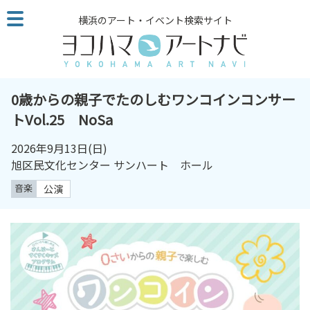
こ
横浜のアート・イベント検索サイト
の
ペ
ー
ジ
を
0歳からの親子でたのしむワンコインコンサー
そ
トVol.25 NoSa
の
ま
2026年9月13日(日)
ま
旭区民文化センター サンハート ホール
読
音楽
公演
む
他
ペ
ー
ジ
へ
の
リ