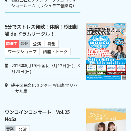
ショールーム（リシュモア音楽院）
5分でストレス発散！体験！杉田劇
場 de ドラムサークル！
開催中
音楽
公演
募集
ワークショップ
講座・トーク
2026年6月19日(金)、7月12日(日)、8
月23日(日)
磯子区民文化センター 杉田劇場リハ
ーサル室
ワンコインコンサート Vol.25
NoSa
音楽
公演