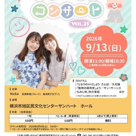
ン
ク
へ
ス
キ
ッ
プ
記
事
本
体
へ
ス
キ
ッ
プ