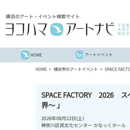
こ
の
横浜のアート・イベント検索サイト
ペ
ー
ジ
を
そ
の
アートイベント
HOME
ま
ま
HOME
横浜市のアートイベント
SPACE F
読
む
他
SPACE FACTORY 2
ペ
ー
界～ 」
ジ
へ
2026年08月22日(土）
の
神奈川区民文化センター かなっくホール
リ