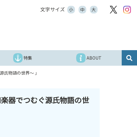
文字サイズ
小
中
大
特集
ABOUT
ぐ源氏物語の世界～ 」
歌と和楽器でつむぐ源氏物語の世