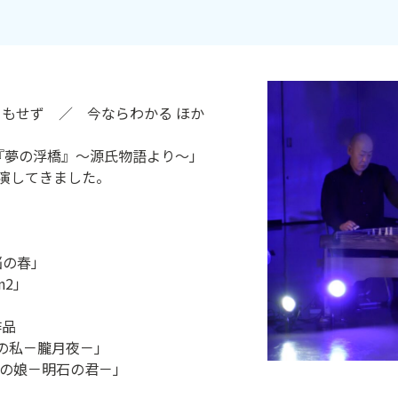
りもせず ／ 今ならわかる ほか
リーズ『夢の浮橋』～源氏物語より～」
演してきました。
悩の春」
n2」
作品
りの私－朧月夜－｣
ん）の娘－明石の君－」