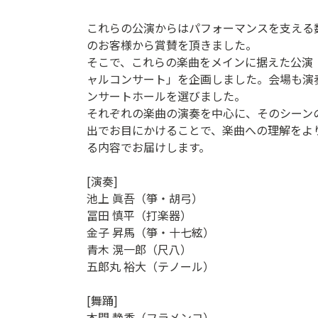
これらの公演からはパフォーマンスを支える
のお客様から賞賛を頂きました。
そこで、これらの楽曲をメインに据えた公演「SPA
ャルコンサート」を企画しました。会場も演
ンサートホールを選びました。
それぞれの楽曲の演奏を中心に、そのシーン
出でお目にかけることで、楽曲への理解をよ
る内容でお届けします。
[演奏]
池上 眞吾（箏・胡弓）
冨田 慎平（打楽器）
金子 昇馬（箏・十七絃）
青木 滉一郎（尺八）
五郎丸 裕大（テノール）
[舞踊]
本間 静香（フラメンコ）