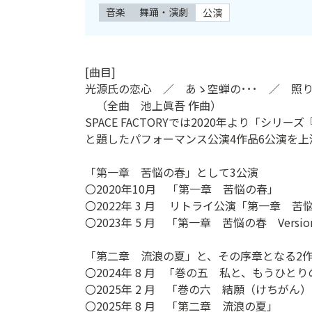
音楽
舞踊・演劇
公演
ン
ク
へ
ス
[曲目]
キ
光源氏の恋心 ／ あゝ空蝉の･･･ ／ 照
ッ
（全曲 池上眞吾 作曲）
プ
SPACE FACTORYでは2020年より「シ
記
と題したパフォーマンス公演4作品6公演を上
事
本
「第一章 苦悩の春」として3公演
体
〇2020年10月 「第一章 苦悩の春」
へ
〇2022年 3 月 リトライ公演「第一章 苦
ス
〇2023年 5 月 「第一章 苦悩の春 Versio
キ
ッ
「第二章 流浪の夏」と、その序章となる2
プ
〇2024年 8 月 ｢巻の五 私と、もうひと
〇2025年 2 月 「巻の六 結願（けちが
〇2025年 8 月 「第二章 流浪の夏」