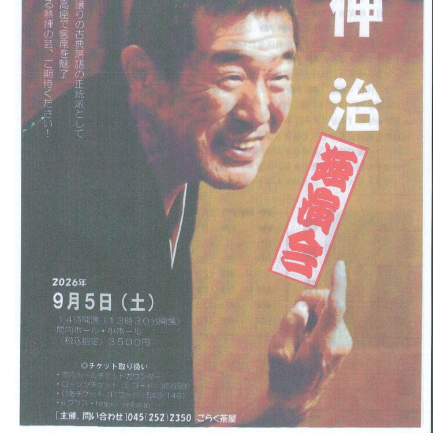
ン
ク
へ
ス
キ
ッ
プ
記
事
本
体
へ
ス
キ
ッ
プ