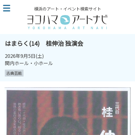
こ
横浜のアート・イベント検索サイト
の
ペ
ー
ジ
を
はまらく(14) 桂伸治 独演会
そ
の
2026年9月5日
(土)
ま
関内ホール・小ホール
ま
古典芸能
読
む
他
ペ
ー
ジ
へ
の
リ