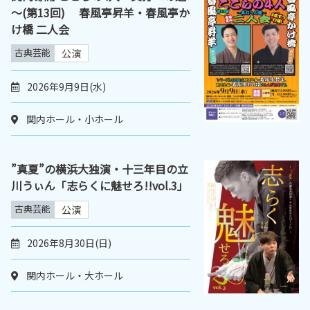
～(第13回) 春風亭昇羊・春風亭か
け橋 二人会
古典芸能
公演
2026年9月9日(水)
関内ホール・小ホール
”真夏”の横浜大独演・十三年目の立
川うぃん「志らくに魅せろ!!vol.3」
古典芸能
公演
2026年8月30日(日)
関内ホール・大ホール