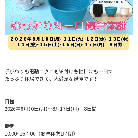
ン
ク
へ
ス
キ
ッ
プ
記
事
手びねりも電動ロクロも絵付けも釉掛けも一日で
本
たっぷり体験できる、大満足な講座です！
体
へ
ス
日程
キ
2026年8月10日(月)～8月17日(月) 8日間
ッ
プ
時間
10:00~16：00（お昼休憩1時間）