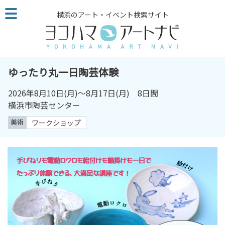
こ
横浜のアート・イベント検索サイト
の
ペ
ー
ジ
を
ゆったり丸一日陶芸体験
そ
の
2026年8月10日(月)～8月17日(月) 8日間
ま
横浜市陶芸センター
ま
美術
ワークショップ
読
む
他
ペ
ー
ジ
へ
の
リ