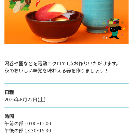
ン
ク
へ
ス
キ
ッ
プ
記
事
湯呑や器などを電動ロクロで1点お作りいただけます。
本
秋のおいしい味覚を味わえる器を作りましょう！
体
へ
ス
日程
キ
2026年8月22日(土)
ッ
プ
時間
午前の部 10:00~12:00
午後の部 13:30~15:30