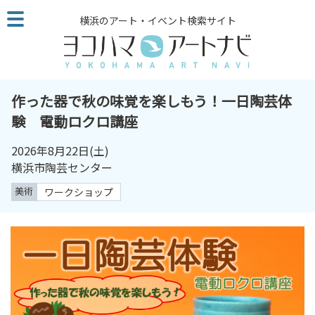
こ
横浜のアート・イベント検索サイト
の
ペ
ー
ジ
を
作った器で秋の味覚を楽しもう！一日陶芸体
そ
験 電動ロクロ講座
の
ま
2026年8月22日(土)
ま
横浜市陶芸センター
読
美術
ワークショップ
む
他
ペ
ー
ジ
へ
の
リ