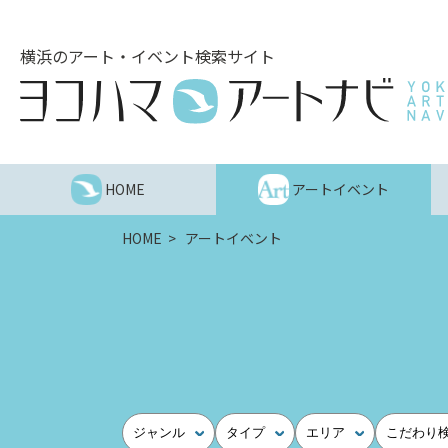
こ
の
横浜のアート・イベント検索サイト
ペ
ー
ジ
を
そ
の
HOME
アートイベント
ま
ま
HOME
アートイベント
読
む
他
ペ
ー
ジ
へ
の
ジャンル
タイプ
エリア
こだわり
リ