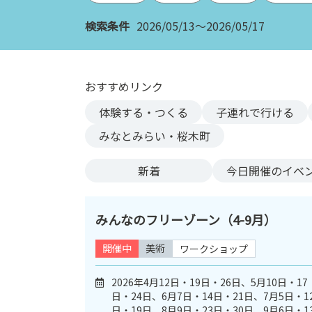
ン
検索条件
2026/05/13～2026/05/17
ク
へ
ス
キ
おすすめリンク
ッ
体験する・つくる
子連れで行ける
プ
記
みなとみらい・桜木町
事
本
新着
今日
開催のイベ
体
へ
ス
みんなのフリーゾーン（4-9月）
キ
ッ
開催中
美術
ワークショップ
プ
2026年4月12日・19日・26日、5月10日・17
日・24日、6月7日・14日・21日、7月5日・1
日・19日、8月9日・23日・30日、9月6日・1