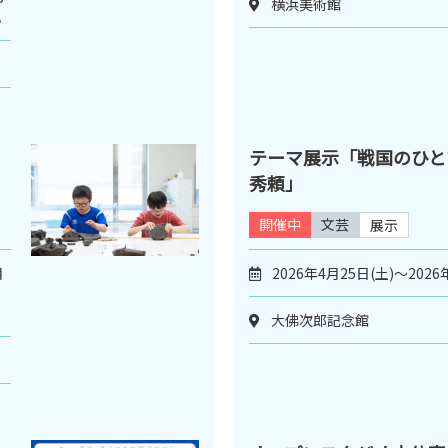
横浜美術館
。
テーマ展示「戦国のひと
秀頼」
開催中
文芸
展示
月
2026年4月25日(土)～2026
大佛次郎記念館