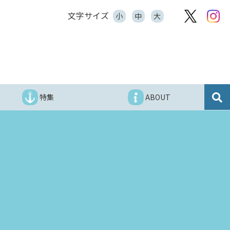
文字サイズ
小
中
大
特集
ABOUT