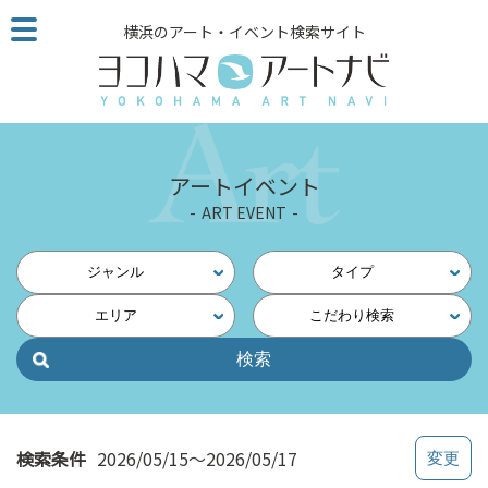
こ
横浜のアート・イベント検索サイト
の
ペ
ー
ジ
を
そ
アートイベント
の
ART EVENT
ま
ま
読
ジャンル
タイプ
む
エリア
こだわり検索
他
ペ
ー
ジ
へ
の
検索条件
2026/05/15～2026/05/17
リ