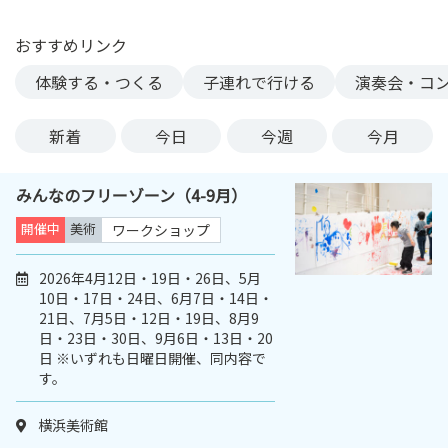
ン
ク
おすすめリンク
へ
体験する・つくる
子連れで行ける
演奏会・コ
ス
キ
新着
今日
今週
今月
ッ
プ
記
みんなのフリーゾーン（4-9月）
事
開催中
美術
ワークショップ
本
体
2026年4月12日・19日・26日、5月
へ
10日・17日・24日、6月7日・14日・
ス
21日、7月5日・12日・19日、8月9
キ
日・23日・30日、9月6日・13日・20
ッ
日 ※いずれも日曜日開催、同内容で
プ
す。
横浜美術館