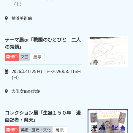
（土）
横浜美術館
テーマ展示「戦国のひとびと 二人
の秀頼」
開催中
文芸
展示
2026年4月25日(土)～2026年8月16日
(日)
大佛次郎記念館
コレクション展「生誕１５０年 漫
画記者・楽天」
開催中
美術
歴史・文化
展示