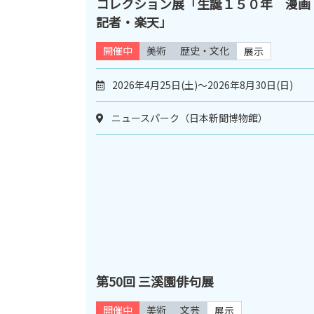
コレクション展「生誕１５０年 漫画
記者・楽天」
開催中
美術
歴史・文化
展示
2026年4月25日(土)～2026年8月30日(日)
ニュースパーク（日本新聞博物館）
第50回 三溪園俳句展
開催中
美術
文芸
展示