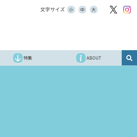
文字サイズ
小
中
大
特集
ABOUT