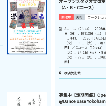
オープンスタジオ立体室
（A・B・Cコース）
開催中
美術
ワークショ
Aコース（2キロ） 2026年
日（日）、6月13日（土）［
（5キロ） 2026年6月16
（火）・30日（火）、7月2
回］ ／ Cコース（10キロ） 
（火）、9月1日（火）・8日
（火）・29日（火）、10月
回］
横浜美術館
募集中【定期開催】Open D
@Dance Base Yokoham