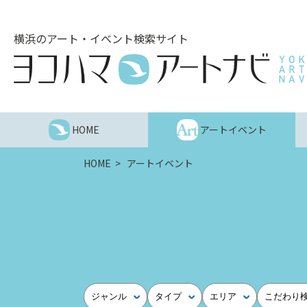
こ
の
横浜のアート・イベント検索サイト
ペ
ー
ジ
を
そ
の
HOME
アートイベント
ま
ま
HOME
アートイベント
読
む
他
ペ
ー
ジ
へ
の
ジャンル
タイプ
エリア
こだわり
リ