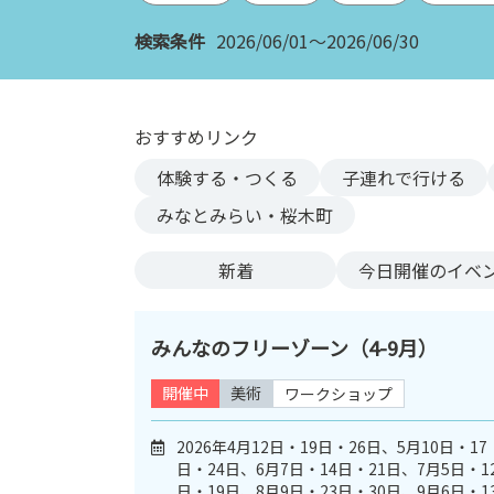
ン
検索条件
2026/06/01～2026/06/30
ク
へ
ス
キ
おすすめリンク
ッ
体験する・つくる
子連れで行ける
プ
記
みなとみらい・桜木町
事
本
新着
今日
開催のイベ
体
へ
ス
みんなのフリーゾーン（4-9月）
キ
ッ
開催中
美術
ワークショップ
プ
2026年4月12日・19日・26日、5月10日・17
日・24日、6月7日・14日・21日、7月5日・1
日・19日、8月9日・23日・30日、9月6日・1