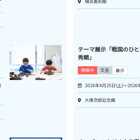
横浜美術館
。
テーマ展示「戦国のひと
秀頼」
開催中
文芸
展示
月
2026年4月25日(土)～2026
大佛次郎記念館