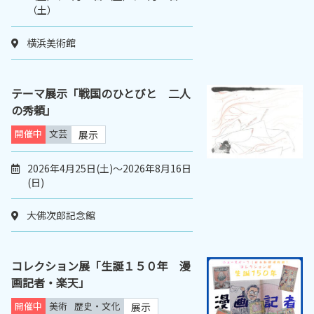
（土）
横浜美術館
テーマ展示「戦国のひとびと 二人
の秀頼」
開催中
文芸
展示
2026年4月25日(土)～2026年8月16日
(日)
大佛次郎記念館
コレクション展「生誕１５０年 漫
画記者・楽天」
開催中
美術
歴史・文化
展示