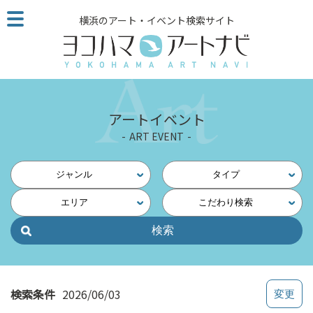
こ
横浜のアート・イベント検索サイト
の
ペ
ー
ジ
を
そ
アートイベント
の
ART EVENT
ま
ま
読
ジャンル
タイプ
む
エリア
こだわり検索
他
ペ
ー
ジ
へ
の
検索条件
2026/06/03
リ