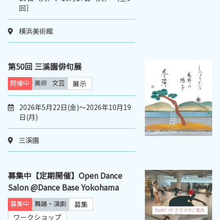
回］
横浜美術館
第50回 三溪園俳句展
開催中
美術
文芸
展示
2026年5月22日(金)～2026年10月19
日(月)
三溪園
募集中【定期開催】Open Dance
Salon @Dance Base Yokohama
募集中
舞踊・演劇
募集
ワークショップ