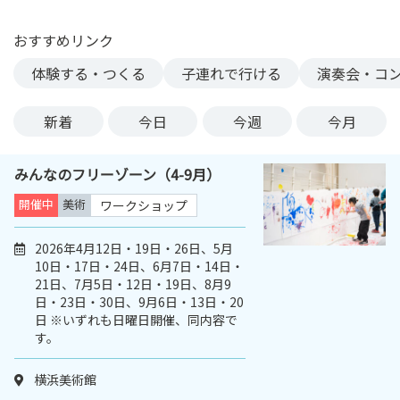
ン
ク
おすすめリンク
へ
体験する・つくる
子連れで行ける
演奏会・コ
ス
キ
新着
今日
今週
今月
ッ
プ
記
みんなのフリーゾーン（4-9月）
事
開催中
美術
ワークショップ
本
体
2026年4月12日・19日・26日、5月
へ
10日・17日・24日、6月7日・14日・
ス
21日、7月5日・12日・19日、8月9
キ
日・23日・30日、9月6日・13日・20
ッ
日 ※いずれも日曜日開催、同内容で
プ
す。
横浜美術館