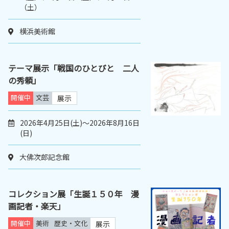
（土）
横浜美術館
テーマ展示「戦国のひとびと 二人
の秀頼」
開催中
文芸
展示
2026年4月25日(土)～2026年8月16日
(日)
大佛次郎記念館
コレクション展「生誕１５０年 漫
画記者・楽天」
開催中
美術
歴史・文化
展示