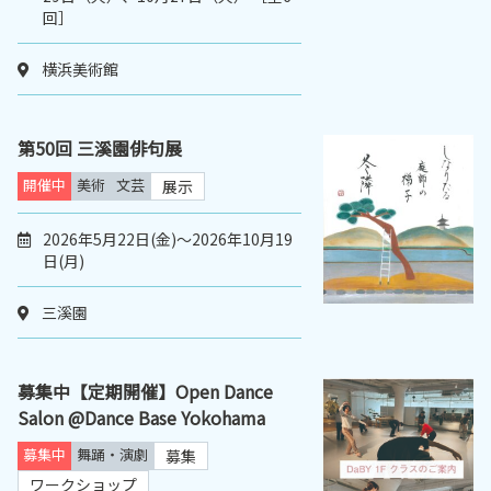
回］
横浜美術館
第50回 三溪園俳句展
開催中
美術
文芸
展示
2026年5月22日(金)～2026年10月19
日(月)
三溪園
募集中【定期開催】Open Dance
Salon @Dance Base Yokohama
募集中
舞踊・演劇
募集
ワークショップ