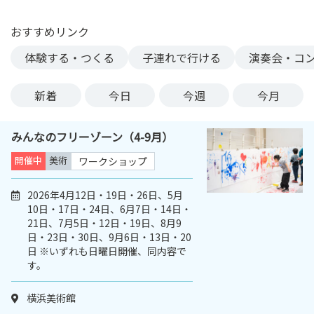
ン
ク
おすすめリンク
へ
体験する・つくる
子連れで行ける
演奏会・コ
ス
キ
新着
今日
今週
今月
ッ
プ
記
みんなのフリーゾーン（4-9月）
事
開催中
美術
ワークショップ
本
体
2026年4月12日・19日・26日、5月
へ
10日・17日・24日、6月7日・14日・
ス
21日、7月5日・12日・19日、8月9
キ
日・23日・30日、9月6日・13日・20
ッ
日 ※いずれも日曜日開催、同内容で
プ
す。
横浜美術館