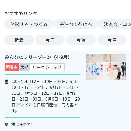
ン
ク
おすすめリンク
へ
体験する・つくる
子連れで行ける
演奏会・コ
ス
キ
新着
今日
今週
今月
ッ
プ
記
みんなのフリーゾーン（4-9月）
事
開催中
美術
ワークショップ
本
体
2026年4月12日・19日・26日、5月
へ
10日・17日・24日、6月7日・14日・
ス
21日、7月5日・12日・19日、8月9
キ
日・23日・30日、9月6日・13日・20
ッ
日 ※いずれも日曜日開催、同内容で
プ
す。
横浜美術館