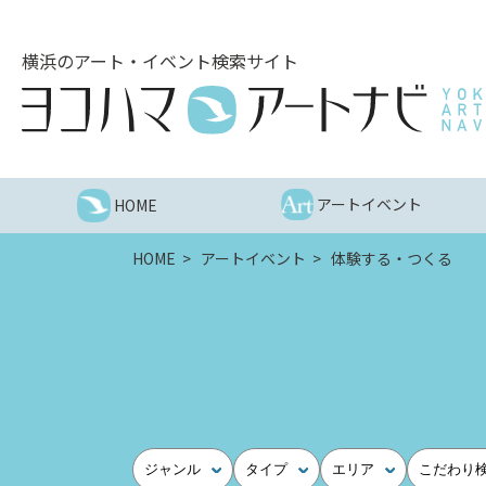
こ
の
横浜のアート・イベント検索サイト
ペ
ー
ジ
を
そ
の
アートイベント
HOME
ま
ま
HOME
アートイベント
体験する・つくる
読
む
他
ペ
ー
ジ
へ
の
ジャンル
タイプ
エリア
こだわり
リ