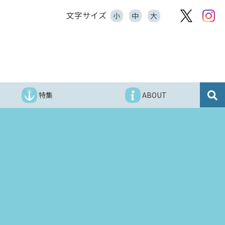
文字サイズ
小
中
大
特集
ABOUT