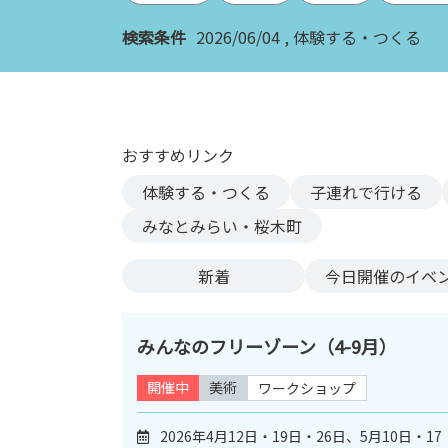
ン
検索条件
2026/06/04
体験する・つくる
ク
へ
ス
キ
ッ
おすすめリンク
プ
記
体験する・つくる
子連れで行ける
事
みなとみらい・桜木町
本
体
新着
今日
開催のイベ
へ
ス
キ
みんなのフリーゾーン（4-9月）
ッ
プ
開催中
美術
ワークショップ
2026年4月12日・19日・26日、5月10日・17