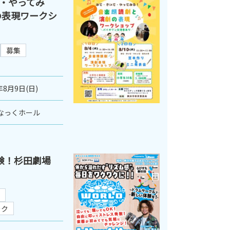
・やってみ
の表現ワークシ
募集
年8月9日(日)
なっくホール
験！杉田劇場
ーク