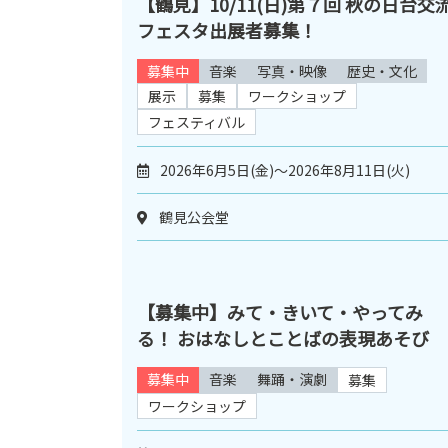
【鶴見】10/11(日)第７回 秋の日台交
フェスタ出展者募集！
募集中
音楽
写真・映像
歴史・文化
展示
募集
ワークショップ
フェスティバル
2026年6月5日(金)～2026年8月11日(火)
鶴見公会堂
【募集中】みて・きいて・やってみ
る！ おはなしとことばの表現あそび
募集中
音楽
舞踊・演劇
募集
ワークショップ