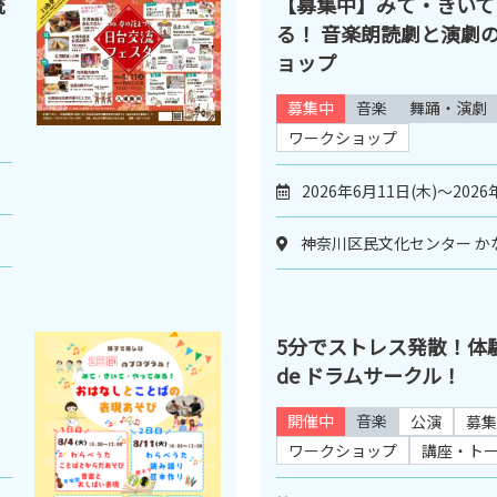
流
【募集中】みて・きいて
る！ 音楽朗読劇と演劇
ョップ
募集中
音楽
舞踊・演劇
ワークショップ
2026年6月11日(木)～2026
神奈川区民文化センター か
5分でストレス発散！体
de ドラムサークル！
開催中
音楽
公演
募集
ワークショップ
講座・ト