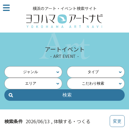
こ
横浜のアート・イベント検索サイト
の
ペ
ー
ジ
を
そ
アートイベント
の
ART EVENT
ま
ま
読
ジャンル
タイプ
む
エリア
こだわり検索
他
ペ
ー
ジ
へ
の
検索条件
2026/06/13
体験する・つくる
リ