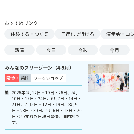
ン
ク
へ
おすすめリンク
ス
体験する・つくる
子連れで行ける
演奏会・コ
キ
ッ
プ
新着
今日
今週
今月
記
事
みんなのフリーゾーン（4-9月）
本
体
開催中
美術
ワークショップ
へ
ス
2026年4月12日・19日・26日、5月
10日・17日・24日、6月7日・14日・
キ
21日、7月5日・12日・19日、8月9
ッ
日・23日・30日、9月6日・13日・20
プ
日 ※いずれも日曜日開催、同内容で
す。