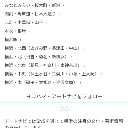
みなとみらい・桜木町・新港
関内・馬車道・日本大通り
元町・中華街・山手
本牧・根岸
横浜駅
横浜・北西（あざみ野・長津田・中山）
横浜・北（日吉・菊名・新横浜）
横浜・北東（鶴見・神奈川・東神奈川）
横浜・中央（保土ヶ谷・二俣川・戸塚・上大岡）
横浜・南（磯子・本郷台・金沢文庫）
ヨコハマ・アートナビをフォロー
SNS
アートナビではSNSを通じて横浜の注目の文化・芸術情報
を発信しています