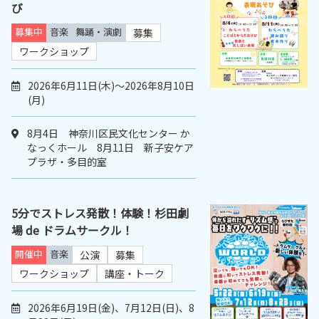
び
募集中
音楽
舞踊・演劇
募集
ワークショップ
2026年6月11日(木)～2026年8月10日
(月)
8月4日 神奈川区民文化センター か
なっくホール 8月11日 新子安ケア
プラザ・多目的室
5分でストレス発散！体験！杉田劇
場 de ドラムサークル！
開催中
音楽
公演
募集
ワークショップ
講座・トーク
2026年6月19日(金)、7月12日(日)、8