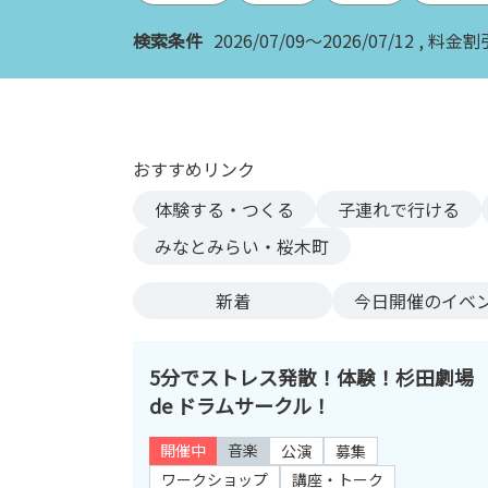
ン
検索条件
2026/07/09～2026/07/12
料金割
ク
へ
ス
キ
ッ
おすすめリンク
プ
記
体験する・つくる
子連れで行ける
事
みなとみらい・桜木町
本
体
新着
今日
開催のイベ
へ
ス
キ
5分でストレス発散！体験！杉田劇場
ッ
de ドラムサークル！
プ
開催中
音楽
公演
募集
ワークショップ
講座・トーク