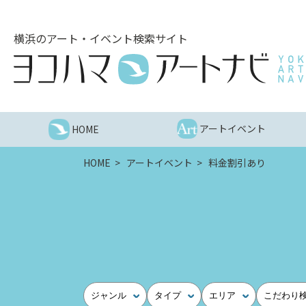
こ
の
横浜のアート・イベント検索サイト
ペ
ー
ジ
を
そ
の
アートイベント
HOME
ま
ま
HOME
アートイベント
料金割引あり
読
む
他
ペ
ー
ジ
へ
の
ジャンル
タイプ
エリア
こだわり
リ