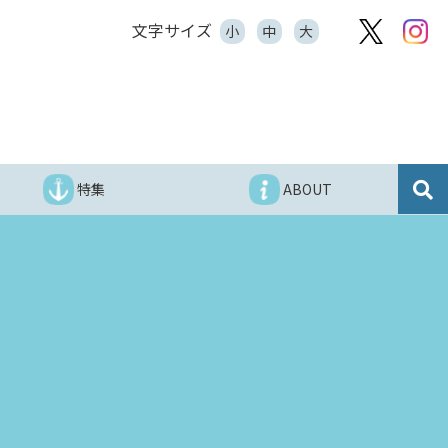
文字サイズ
小
中
大
特集
ABOUT