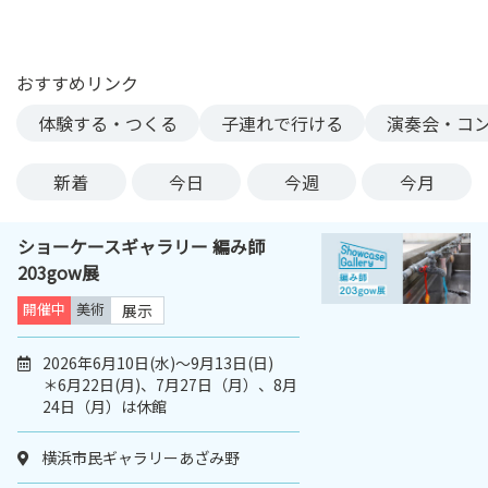
ン
ク
へ
おすすめリンク
ス
体験する・つくる
子連れで行ける
演奏会・コ
キ
ッ
プ
新着
今日
今週
今月
記
事
ショーケースギャラリー 編み師
本
203gow展
体
へ
開催中
美術
展示
ス
キ
2026年6月10日(水)～9月13日(日)
＊6月22日(月)、7月27日（月）、8月
ッ
24日（月）は休館
プ
横浜市民ギャラリーあざみ野