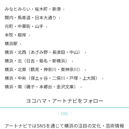
みなとみらい・桜木町・新港
関内・馬車道・日本大通り
元町・中華街・山手
本牧・根岸
横浜駅
横浜・北西（あざみ野・長津田・中山）
横浜・北（日吉・菊名・新横浜）
横浜・北東（鶴見・神奈川・東神奈川）
横浜・中央（保土ヶ谷・二俣川・戸塚・上大岡）
横浜・南（磯子・本郷台・金沢文庫）
ヨコハマ・アートナビをフォロー
SNS
アートナビではSNSを通じて横浜の注目の文化・芸術情報