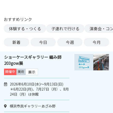
ン
ク
へ
おすすめリンク
ス
体験する・つくる
子連れで行ける
演奏会・コ
キ
ッ
プ
新着
今日
今週
今月
記
事
ショーケースギャラリー 編み師
本
203gow展
体
へ
開催中
美術
展示
ス
キ
2026年6月10日(水)～9月13日(日)
＊6月22日(月)、7月27日（月）、8月
ッ
24日（月）は休館
プ
横浜市民ギャラリーあざみ野