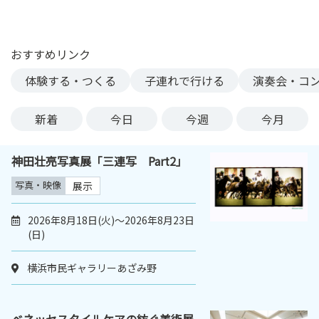
ン
ク
へ
おすすめリンク
ス
体験する・つくる
子連れで行ける
演奏会・コ
キ
ッ
プ
新着
今日
今週
今月
記
事
神田壮亮写真展「三連写 Part2」
本
体
写真・映像
展示
へ
ス
2026年8月18日(火)～2026年8月23日
(日)
キ
ッ
横浜市民ギャラリーあざみ野
プ