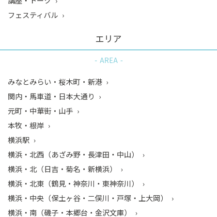
講座・トーク
フェスティバル
エリア
AREA
みなとみらい・桜木町・新港
関内・馬車道・日本大通り
元町・中華街・山手
本牧・根岸
横浜駅
横浜・北西（あざみ野・長津田・中山）
横浜・北（日吉・菊名・新横浜）
横浜・北東（鶴見・神奈川・東神奈川）
横浜・中央（保土ヶ谷・二俣川・戸塚・上大岡）
横浜・南（磯子・本郷台・金沢文庫）