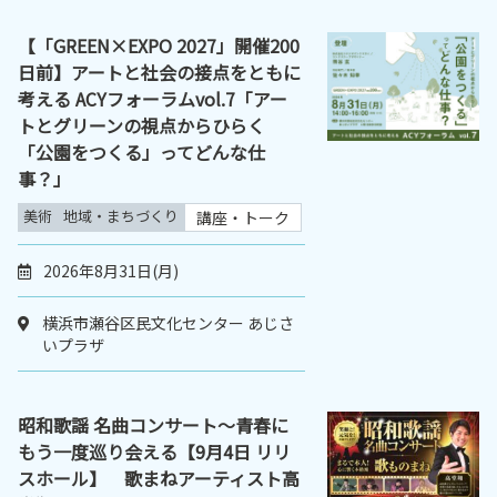
【「GREEN×EXPO 2027」開催200
日前】アートと社会の接点をともに
考える ACYフォーラムvol.7「アー
トとグリーンの視点からひらく
「公園をつくる」ってどんな仕
事？」
美術
地域・まちづくり
講座・トーク
2026年8月31日(月)
横浜市瀬谷区民文化センター あじさ
いプラザ
昭和歌謡 名曲コンサート～青春に
もう一度巡り会える【9月4日 リリ
スホール】 歌まねアーティスト高