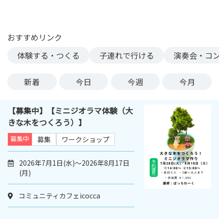
ン
ク
へ
おすすめリンク
ス
体験する・つくる
子連れで行ける
演奏会・コ
キ
ッ
プ
新着
今日
今週
今月
記
事
【募集中】【ミニジオラマ体験（大
本
きな木をつくろう）】
体
へ
募集中
募集
ワークショップ
ス
キ
2026年7月1日(水)～2026年8月17日
(月)
ッ
プ
コミュニティカフェicocca