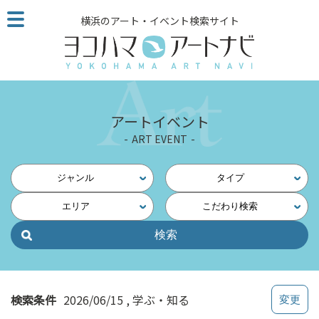
こ
横浜のアート・イベント検索サイト
の
ペ
ー
ジ
を
そ
アートイベント
の
ART EVENT
ま
ま
読
ジャンル
タイプ
む
エリア
こだわり検索
他
ペ
ー
ジ
へ
の
検索条件
2026/06/15
学ぶ・知る
リ