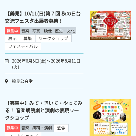
【鶴見】10/11(日)第７回 秋の日台
交流フェスタ出展者募集！
募集中
音楽
写真・映像
歴史・文化
展示
募集
ワークショップ
フェスティバル
2026年6月5日(金)～2026年8月11日
(火)
鶴見公会堂
【募集中】みて・きいて・やってみ
る！ 音楽朗読劇と演劇の表現ワー
クショップ
募集中
音楽
舞踊・演劇
募集