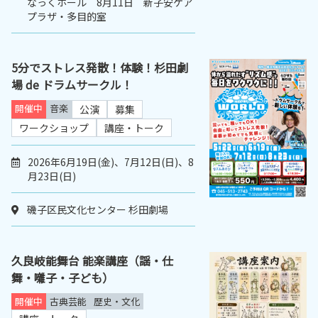
なっくホール 8月11日 新子安ケア
プラザ・多目的室
5分でストレス発散！体験！杉田劇
場 de ドラムサークル！
開催中
音楽
公演
募集
ワークショップ
講座・トーク
2026年6月19日(金)、7月12日(日)、8
月23日(日)
磯子区民文化センター 杉田劇場
久良岐能舞台 能楽講座（謡・仕
舞・囃子・子ども）
開催中
古典芸能
歴史・文化