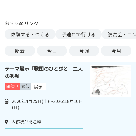
ン
ク
へ
おすすめリンク
ス
体験する・つくる
子連れで行ける
演奏会・コ
キ
ッ
プ
新着
今日
今週
今月
記
事
テーマ展示「戦国のひとびと 二人
本
の秀頼」
体
へ
開催中
文芸
展示
ス
キ
2026年4月25日(土)～2026年8月16日
(日)
ッ
プ
大佛次郎記念館