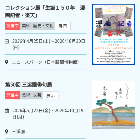
コレクション展「生誕１５０年 漫
画記者・楽天」
開催中
美術
歴史・文化
展示
2026年4月25日(土)～2026年8月30日
(日)
ニュースパーク（日本新聞博物館）
第50回 三溪園俳句展
開催中
美術
文芸
展示
2026年5月22日(金)～2026年10月19
日(月)
三溪園