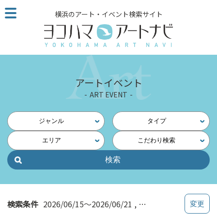
こ
横浜のアート・イベント検索サイト
の
ペ
ー
ジ
を
そ
アートイベント
の
ART EVENT
ま
ま
読
ジャンル
タイプ
む
エリア
こだわり検索
他
ペ
ー
ジ
へ
の
検索条件
2026/06/15～2026/06/21
学ぶ・知る
リ