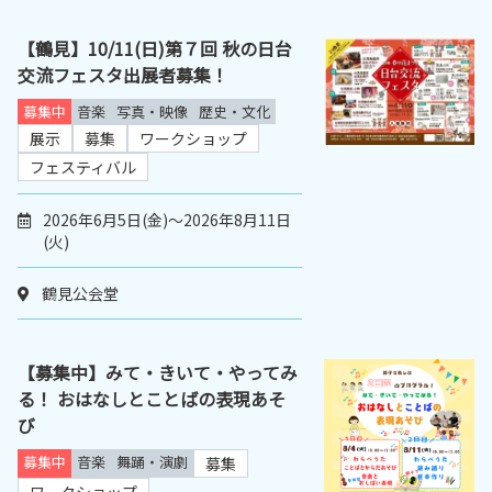
【鶴見】10/11(日)第７回 秋の日台
交流フェスタ出展者募集！
募集中
音楽
写真・映像
歴史・文化
展示
募集
ワークショップ
フェスティバル
2026年6月5日(金)～2026年8月11日
(火)
鶴見公会堂
【募集中】みて・きいて・やってみ
る！ おはなしとことばの表現あそ
び
募集中
音楽
舞踊・演劇
募集