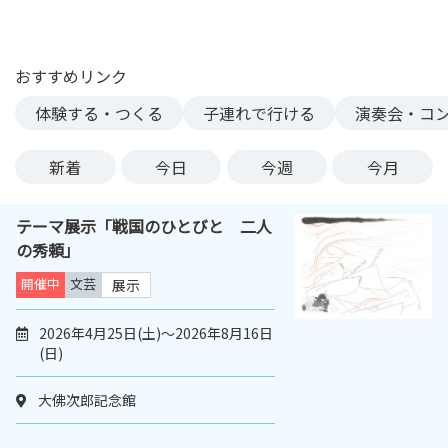
ン
ク
へ
おすすめリンク
ス
体験する・つくる
子連れで行ける
演奏会・コ
キ
ッ
プ
新着
今日
今週
今月
記
事
テーマ展示「戦国のひとびと 二人
本
の秀頼」
体
へ
開催中
文芸
展示
ス
キ
2026年4月25日(土)～2026年8月16日
(日)
ッ
プ
大佛次郎記念館