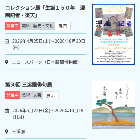
コレクション展「生誕１５０年 漫
画記者・楽天」
開催中
美術
歴史・文化
展示
2026年4月25日(土)～2026年8月30日
(日)
ニュースパーク（日本新聞博物館）
第50回 三溪園俳句展
開催中
美術
文芸
展示
2026年5月22日(金)～2026年10月19
日(月)
三溪園