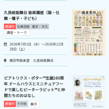
久良岐能舞台 能楽講座（謡・仕
舞・囃子・子ども）
開催中
古典芸能
歴史・文化
講座・トーク
2026年7月1日（水）～2026年11月
28日（土）
横浜市能楽堂 久良岐能舞台
ビアトリクス・ポター™生誕160周
年 ドールハウスとミニチュアフー
ドで楽しむピーターラビット™と仲
間たちのおはなし
開催中
その他
展示