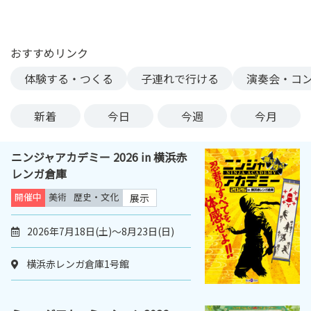
ン
ク
へ
おすすめリンク
ス
体験する・つくる
子連れで行ける
演奏会・コ
キ
ッ
プ
新着
今日
今週
今月
記
事
ニンジャアカデミー 2026 in 横浜赤
本
レンガ倉庫
体
へ
開催中
美術
歴史・文化
展示
ス
キ
2026年7月18日(土)～8月23日(日)
ッ
プ
横浜赤レンガ倉庫1号館