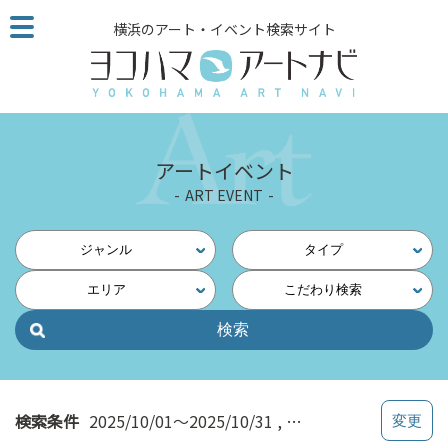
こ
横浜のアート・イベント検索サイト
の
ペ
ー
ジ
を
そ
アートイベント
の
ART EVENT
ま
ま
読
ジャンル
タイプ
む
エリア
こだわり検索
他
ペ
ー
ジ
へ
の
検索条件
2025/10/01～2025/10/31
学ぶ・知る
リ