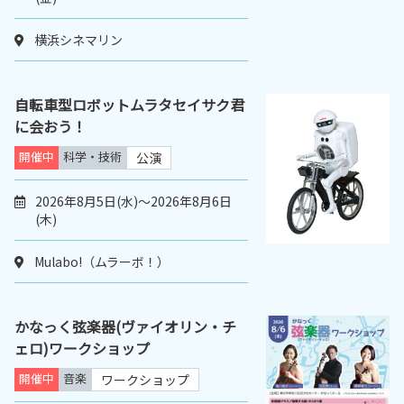
横浜シネマリン
自転車型ロボットムラタセイサク君
に会おう！
開催中
科学・技術
公演
2026年8月5日(水)～2026年8月6日
(木)
Mulabo!（ムラーボ！）
かなっく弦楽器(ヴァイオリン・チ
ェロ)ワークショップ
開催中
音楽
ワークショップ