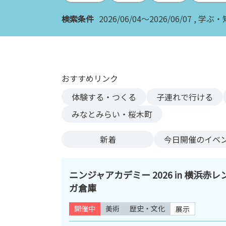
ン
検索条件
2026/06/04～2026/06/07
学ぶ・
ク
へ
ス
キ
ッ
おすすめリンク
プ
記
体験する・つくる
子連れで行ける
事
みなとみらい・桜木町
本
体
新着
今日
開催のイベ
へ
ス
キ
ニンジャアカデミー 2026 in 横浜赤レ
ッ
ガ倉庫
プ
開催中
美術
歴史・文化
展示