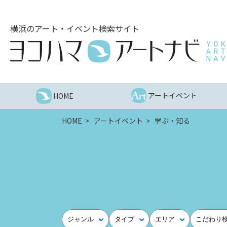
こ
の
横浜のアート・イベント検索サイト
ペ
ー
ジ
を
そ
の
アートイベント
HOME
ま
ま
HOME
アートイベント
学ぶ・知る
読
む
他
ペ
ー
ジ
へ
の
ジャンル
タイプ
エリア
こだわり
リ