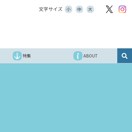
文字サイズ
小
中
大
特集
ABOUT