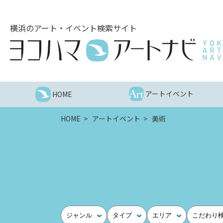
こ
の
横浜のアート・イベント検索サイト
ペ
ー
ジ
を
そ
の
アートイベント
HOME
ま
ま
HOME
アートイベント
美術
読
む
他
ペ
ー
ジ
へ
の
ジャンル
タイプ
エリア
こだわり
リ