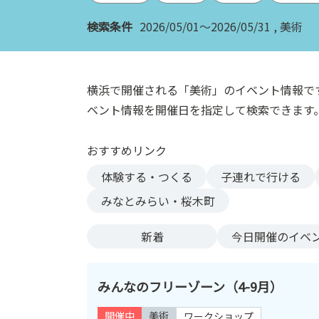
ン
検索条件
2026/05/01～2026/05/31
美術
ク
へ
ス
キ
横浜で開催される「美術」のイベント情報で
ッ
ベント情報を開催日を指定して検索できます
プ
記
おすすめリンク
事
本
体験する・つくる
子連れで行ける
体
みなとみらい・桜木町
へ
ス
新着
今日
開催のイベ
キ
ッ
プ
みんなのフリーゾーン（4-9月）
開催中
美術
ワークショップ