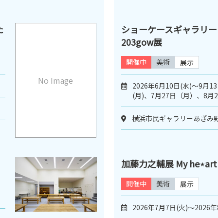
た
ショーケースギャラリー
203gow展
開催中
美術
展示
No Image
2026年6月10日(水)～9月1
(月)、7月27日（月）、8
横浜市民ギャラリーあざみ
加藤力之輔展 My he⋆art h
開催中
美術
展示
2026年7月7日(火)～2026年