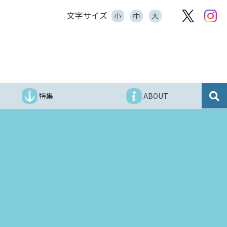
文字サイズ
小
中
大
特集
ABOUT