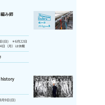
 編み師
3日(日) ＊6月22日
月24日（月）は休館
野
istory
8月9日(日)