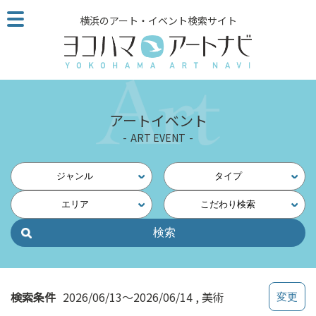
こ
横浜のアート・イベント検索サイト
の
ペ
ー
ジ
を
そ
アートイベント
の
ART EVENT
ま
ま
読
ジャンル
タイプ
む
エリア
こだわり検索
他
ペ
ー
ジ
へ
の
検索条件
2026/06/13～2026/06/14
美術
リ