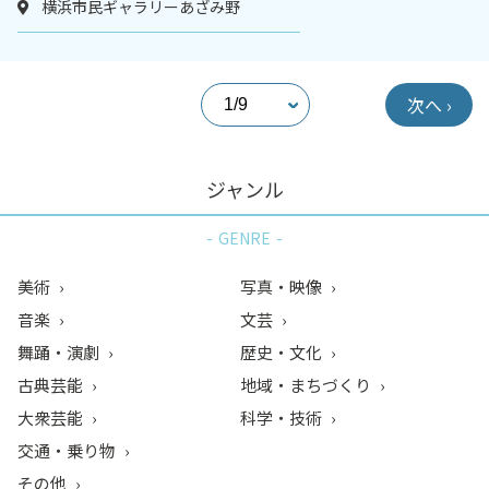
横浜市民ギャラリーあざみ野
次へ ›
ジャンル
GENRE
美術
写真・映像
音楽
文芸
舞踊・演劇
歴史・文化
古典芸能
地域・まちづくり
大衆芸能
科学・技術
交通・乗り物
その他