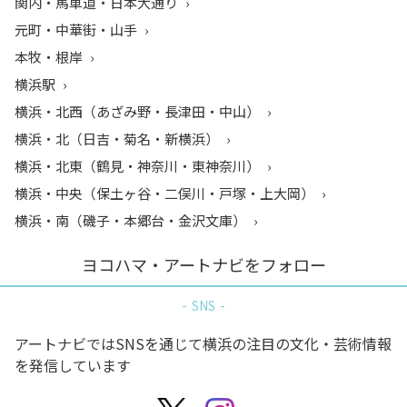
関内・馬車道・日本大通り
元町・中華街・山手
本牧・根岸
横浜駅
横浜・北西（あざみ野・長津田・中山）
横浜・北（日吉・菊名・新横浜）
横浜・北東（鶴見・神奈川・東神奈川）
横浜・中央（保土ヶ谷・二俣川・戸塚・上大岡）
横浜・南（磯子・本郷台・金沢文庫）
ヨコハマ・アートナビをフォロー
SNS
アートナビではSNSを通じて横浜の注目の文化・芸術情報
を発信しています