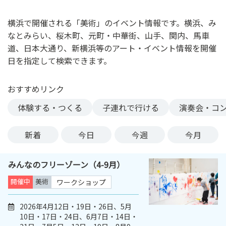
ン
ク
横浜で開催される「美術」のイベント情報です。横浜、み
へ
なとみらい、桜木町、元町・中華街、山手、関内、馬車
ス
道、日本大通り、新横浜等のアート・イベント情報を開催
キ
日を指定して検索できます。
ッ
プ
おすすめリンク
記
事
体験する・つくる
子連れで行ける
演奏会・コ
本
体
新着
今日
今週
今月
へ
ス
みんなのフリーゾーン（4-9月）
キ
ッ
開催中
美術
ワークショップ
プ
2026年4月12日・19日・26日、5月
10日・17日・24日、6月7日・14日・