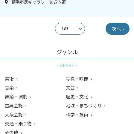
横浜市民ギャラリーあざみ野
次へ ›
ジャンル
GENRE
美術
写真・映像
音楽
文芸
舞踊・演劇
歴史・文化
古典芸能
地域・まちづくり
大衆芸能
科学・技術
交通・乗り物
その他