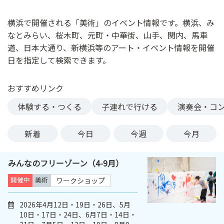
ン
ク
横浜で開催される「美術」のイベント情報です。横浜、み
へ
なとみらい、桜木町、元町・中華街、山手、関内、馬車
ス
道、日本大通り、新横浜等のアート・イベント情報を開催
キ
日を指定して検索できます。
ッ
プ
おすすめリンク
記
事
体験する・つくる
子連れで行ける
演奏会・コ
本
体
新着
今日
今週
今月
へ
ス
みんなのフリーゾーン（4-9月）
キ
ッ
開催中
美術
ワークショップ
プ
2026年4月12日・19日・26日、5月
10日・17日・24日、6月7日・14日・