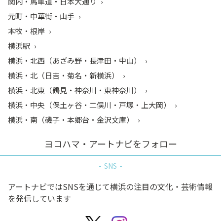
関内・馬車道・日本大通り
元町・中華街・山手
本牧・根岸
横浜駅
横浜・北西（あざみ野・長津田・中山）
横浜・北（日吉・菊名・新横浜）
横浜・北東（鶴見・神奈川・東神奈川）
横浜・中央（保土ヶ谷・二俣川・戸塚・上大岡）
横浜・南（磯子・本郷台・金沢文庫）
ヨコハマ・アートナビをフォロー
SNS
アートナビではSNSを通じて横浜の注目の文化・芸術情報
を発信しています