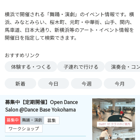
ン
ク
横浜で開催される「舞踊・演劇」のイベント情報です。横
へ
浜、みなとみらい、桜木町、元町・中華街、山手、関内、
ス
馬車道、日本大通り、新横浜等のアート・イベント情報を
キ
開催日を指定して検索できます。
ッ
プ
おすすめリンク
記
事
体験する・つくる
子連れで行ける
演奏会・コ
本
体
新着
今日
今週
今月
へ
ス
募集中【定期開催】Open Dance
キ
Salon @Dance Base Yokohama
ッ
プ
募集中
舞踊・演劇
募集
ワークショップ