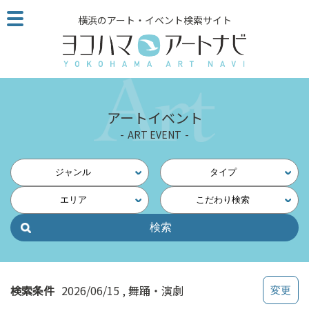
こ
横浜のアート・イベント検索サイト
の
ペ
ー
ジ
を
そ
アートイベント
の
ART EVENT
ま
ま
読
ジャンル
タイプ
む
エリア
こだわり検索
他
ペ
ー
ジ
へ
の
検索条件
2026/06/15
舞踊・演劇
リ