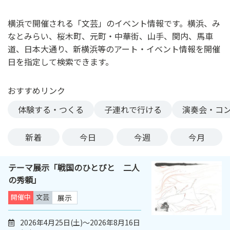
ン
ク
横浜で開催される「文芸」のイベント情報です。横浜、み
へ
なとみらい、桜木町、元町・中華街、山手、関内、馬車
ス
道、日本大通り、新横浜等のアート・イベント情報を開催
キ
日を指定して検索できます。
ッ
プ
おすすめリンク
記
事
体験する・つくる
子連れで行ける
演奏会・コ
本
体
新着
今日
今週
今月
へ
ス
テーマ展示「戦国のひとびと 二人
キ
の秀頼」
ッ
プ
開催中
文芸
展示
2026年4月25日(土)～2026年8月16日