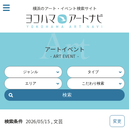
こ
横浜のアート・イベント検索サイト
の
ペ
ー
ジ
を
そ
アートイベント
の
ART EVENT
ま
ま
読
ジャンル
タイプ
む
エリア
こだわり検索
他
ペ
ー
ジ
へ
の
検索条件
2026/05/15
文芸
リ