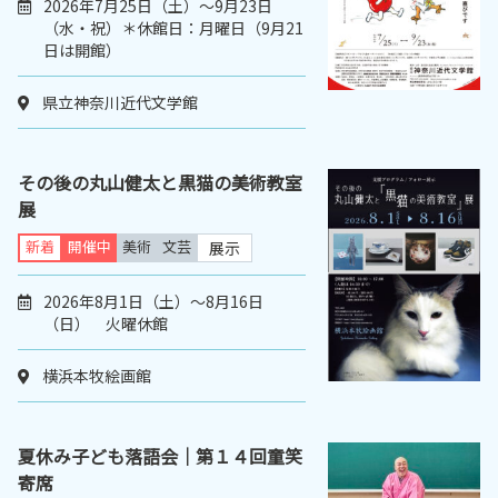
2026年7月25日（土）～9月23日
（水・祝）＊休館日：月曜日（9月21
日は開館）
県立神奈川近代文学館
その後の丸山健太と黒猫の美術教室
展
新着
開催中
美術
文芸
展示
2026年8月1日（土）～8月16日
（日） 火曜休館
横浜本牧絵画館
夏休み子ども落語会｜第１４回童笑
寄席