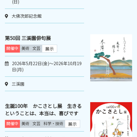
(日)
大佛次郎記念館
第50回 三溪園俳句展
開催中
美術
文芸
展示
2026年5月22日(金)～2026年10月19
日(月)
三溪園
生誕100年 かこさとし展 生きる
ということは、本当は、喜びです
開催中
美術
文芸
科学・技術
展示