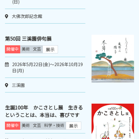
(日)
大佛次郎記念館
第50回 三溪園俳句展
開催中
美術
文芸
展示
2026年5月22日(金)～2026年10月19
日(月)
三溪園
生誕100年 かこさとし展 生きる
ということは、本当は、喜びです
開催中
美術
文芸
科学・技術
展示