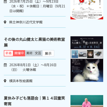
2026年7月25日（土）～9月23日
（水・祝）＊休館日：月曜日（9月21
日は開館）
県立神奈川近代文学館
その後の丸山健太と黒猫の美術教室
展
新着
開催中
美術
文芸
展示
2026年8月1日（土）～8月16日
（日） 火曜休館
横浜本牧絵画館
夏休み子ども落語会｜第１４回童笑
寄席