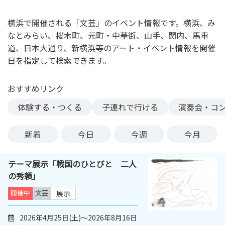
ン
ク
横浜で開催される「文芸」のイベント情報です。横浜、み
へ
なとみらい、桜木町、元町・中華街、山手、関内、馬車
ス
道、日本大通り、新横浜等のアート・イベント情報を開催
キ
日を指定して検索できます。
ッ
プ
おすすめリンク
記
事
体験する・つくる
子連れで行ける
演奏会・コ
本
体
新着
今日
今週
今月
へ
ス
テーマ展示「戦国のひとびと 二人
キ
の秀頼」
ッ
プ
開催中
文芸
展示
2026年4月25日(土)～2026年8月16日