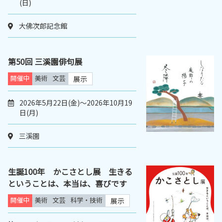
(日)
大佛次郎記念館
第50回 三溪園俳句展
開催中
美術
文芸
展示
2026年5月22日(金)～2026年10月19
日(月)
三溪園
生誕100年 かこさとし展 生きる
ということは、本当は、喜びです
開催中
美術
文芸
科学・技術
展示