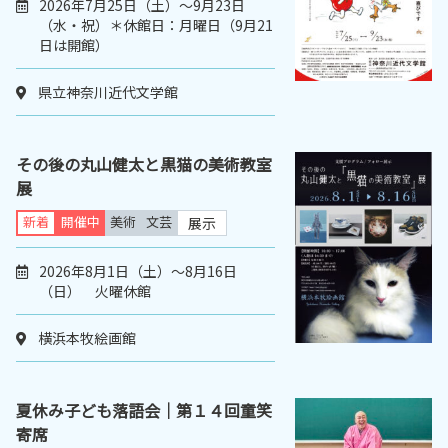
2026年7月25日（土）～9月23日
（水・祝）＊休館日：月曜日（9月21
日は開館）
県立神奈川近代文学館
その後の丸山健太と黒猫の美術教室
展
新着
開催中
美術
文芸
展示
2026年8月1日（土）～8月16日
（日） 火曜休館
横浜本牧絵画館
夏休み子ども落語会｜第１４回童笑
寄席