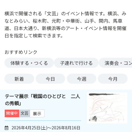
ン
ク
横浜で開催される「文芸」のイベント情報です。横浜、み
へ
なとみらい、桜木町、元町・中華街、山手、関内、馬車
ス
道、日本大通り、新横浜等のアート・イベント情報を開催
キ
日を指定して検索できます。
ッ
プ
おすすめリンク
記
事
体験する・つくる
子連れで行ける
演奏会・コ
本
体
新着
今日
今週
今月
へ
ス
テーマ展示「戦国のひとびと 二人
キ
の秀頼」
ッ
プ
開催中
文芸
展示
2026年4月25日(土)～2026年8月16日