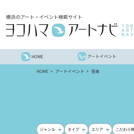
こ
の
横浜のアート・イベント検索サイト
ペ
ー
ジ
を
そ
の
アートイベント
HOME
ま
ま
HOME
アートイベント
音楽
読
む
他
ペ
ー
ジ
へ
の
ジャンル
タイプ
エリア
こだわり
リ