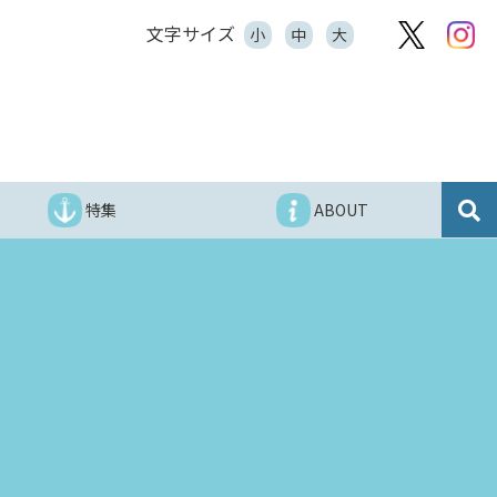
文字サイズ
小
中
大
特集
ABOUT