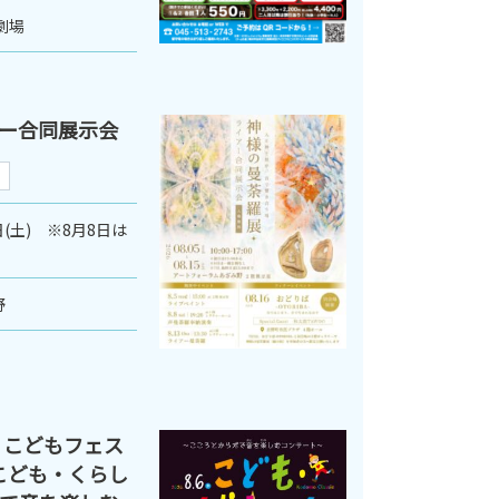
劇場
ー合同展示会
5日(土) ※8月8日は
野
 こどもフェス
こども・くらし