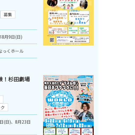
募集
年8月9日(日)
なっくホール
験！杉田劇場
ーク
2日(日)、8月23日