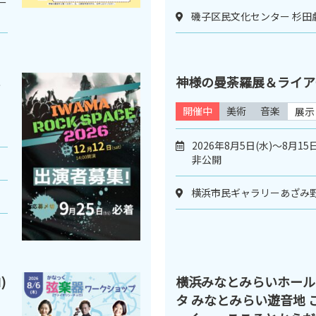
ー
磯子区民文化センター 杉田
神様の曼荼羅展＆ライア
開催中
美術
音楽
展示
2026年8月5日(水)～8月1
非公開
横浜市民ギャラリーあざみ
)
横浜みなとみらいホール
タ みなとみらい遊音地 