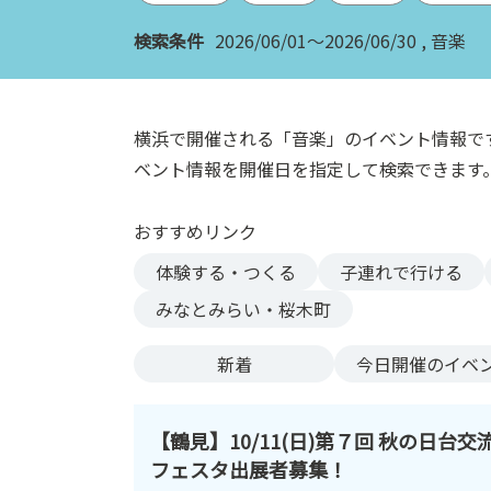
ン
検索条件
2026/06/01～2026/06/30
音楽
ク
へ
ス
キ
横浜で開催される「音楽」のイベント情報で
ッ
ベント情報を開催日を指定して検索できます
プ
記
おすすめリンク
事
本
体験する・つくる
子連れで行ける
体
みなとみらい・桜木町
へ
ス
新着
今日
開催のイベ
キ
ッ
プ
【鶴見】10/11(日)第７回 秋の日台交
フェスタ出展者募集！