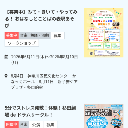
【募集中】みて・きいて・やってみ
る！ おはなしとことばの表現あそ
び
募集中
音楽
舞踊・演劇
募集
ワークショップ
2026年6月11日(木)～2026年8月10日
(月)
8月4日 神奈川区民文化センター か
なっくホール 8月11日 新子安ケア
プラザ・多目的室
5分でストレス発散！体験！杉田劇
場 de ドラムサークル！
開催中
音楽
公演
募集