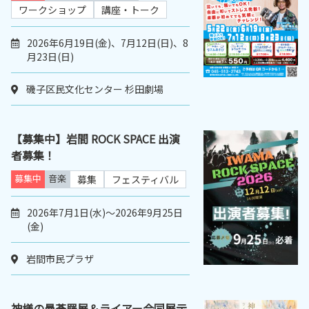
ワークショップ
講座・トーク
2026年6月19日(金)、7月12日(日)、8
月23日(日)
磯子区民文化センター 杉田劇場
【募集中】岩間 ROCK SPACE 出演
者募集！
募集中
音楽
募集
フェスティバル
2026年7月1日(水)～2026年9月25日
(金)
岩間市民プラザ
神様の曼荼羅展＆ライアー合同展示