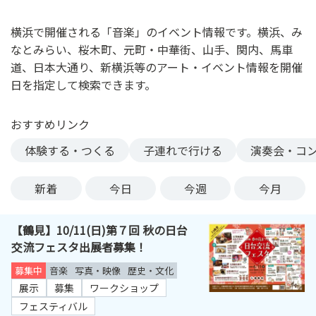
ン
ク
横浜で開催される「音楽」のイベント情報です。横浜、み
へ
なとみらい、桜木町、元町・中華街、山手、関内、馬車
ス
道、日本大通り、新横浜等のアート・イベント情報を開催
キ
日を指定して検索できます。
ッ
プ
おすすめリンク
記
事
体験する・つくる
子連れで行ける
演奏会・コ
本
体
新着
今日
今週
今月
へ
ス
【鶴見】10/11(日)第７回 秋の日台
キ
交流フェスタ出展者募集！
ッ
プ
募集中
音楽
写真・映像
歴史・文化
展示
募集
ワークショップ
フェスティバル