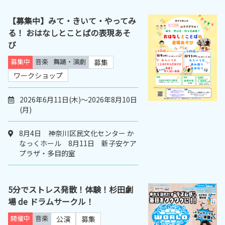
【募集中】みて・きいて・やってみ
る！ おはなしとことばの表現あそ
び
募集中
音楽
舞踊・演劇
募集
ワークショップ
2026年6月11日(木)～2026年8月10日
(月)
8月4日 神奈川区民文化センター か
なっくホール 8月11日 新子安ケア
プラザ・多目的室
5分でストレス発散！体験！杉田劇
場 de ドラムサークル！
開催中
音楽
公演
募集