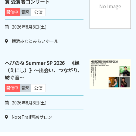
賞 受賞者コンサート
No Image
開催中
音楽
公演
2026年8月8日(土)
横浜みなとみらいホール
へびのね Summer SP 2026 《縁
（えにし）》〜出会い、つながり、
紡ぐ音〜
開催中
音楽
公演
2026年8月8日(土)
NoteTrail音楽サロン