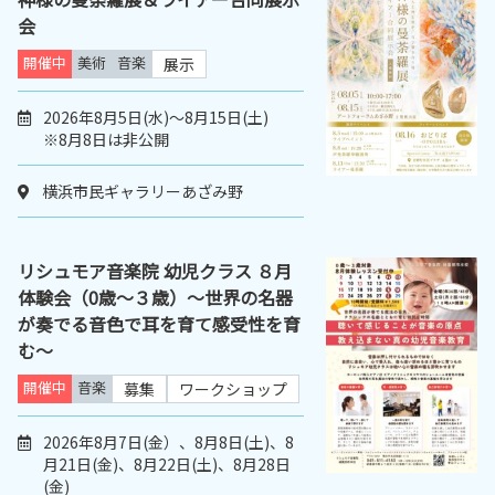
会
開催中
美術
音楽
展示
2026年8月5日(水)～8月15日(土)
※8月8日は非公開
横浜市民ギャラリーあざみ野
リシュモア音楽院 幼児クラス ８月
体験会（0歳～３歳）～世界の名器
が奏でる音色で耳を育て感受性を育
む～
開催中
音楽
募集
ワークショップ
2026年8月7日(金）、8月8日(土)、8
月21日(金)、8月22日(土)、8月28日
(金)