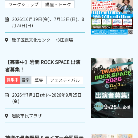
ワークショップ
講座・トーク
2026年6月19日(金)、7月12日(日)、8
月23日(日)
磯子区民文化センター 杉田劇場
【募集中】岩間 ROCK SPACE 出演
者募集！
募集中
音楽
募集
フェスティバル
2026年7月1日(水)～2026年9月25日
(金)
岩間市民プラザ
神様の曼荼羅展＆ライアー合同展示