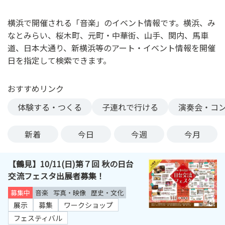
ン
ク
横浜で開催される「音楽」のイベント情報です。横浜、み
へ
なとみらい、桜木町、元町・中華街、山手、関内、馬車
ス
道、日本大通り、新横浜等のアート・イベント情報を開催
キ
日を指定して検索できます。
ッ
プ
おすすめリンク
記
事
体験する・つくる
子連れで行ける
演奏会・コ
本
体
新着
今日
今週
今月
へ
ス
【鶴見】10/11(日)第７回 秋の日台
キ
交流フェスタ出展者募集！
ッ
プ
募集中
音楽
写真・映像
歴史・文化
展示
募集
ワークショップ
フェスティバル