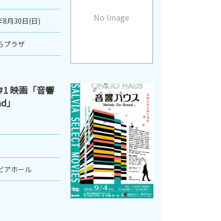
No Image
年8月30日(日)
らプラザ
ES #1 映画「音響
nd」
ビアホール