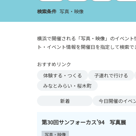
ン
検索条件
写真・映像
ク
へ
ス
キ
横浜で開催される「写真・映像」のイベント
ッ
ト・イベント情報を開催日を指定して検索で
プ
記
おすすめリンク
事
本
体験する・つくる
子連れで行ける
体
みなとみらい・桜木町
へ
ス
新着
今日
開催のイベ
キ
ッ
プ
第30回サンフォーカス’94 写真展
写真・映像