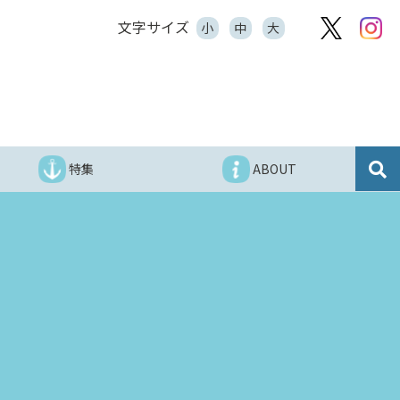
文字サイズ
小
中
大
特集
ABOUT