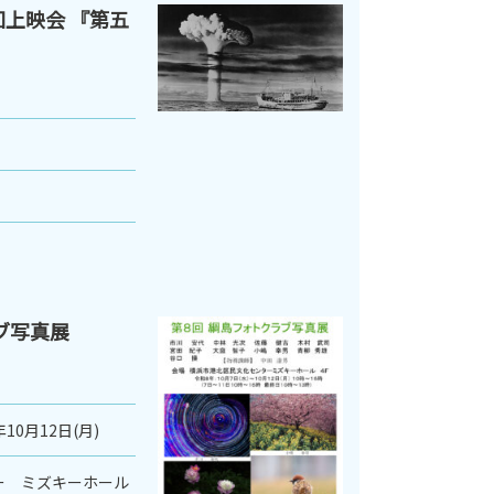
回上映会 『第五
ブ写真展
年10月12日(月)
ー ミズキーホール