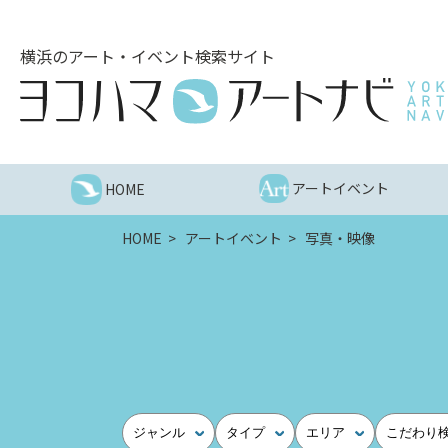
こ
の
横浜のアート・イベント検索サイト
ペ
ー
ジ
を
そ
の
アートイベント
HOME
ま
ま
HOME
アートイベント
写真・映像
読
む
他
ペ
ー
ジ
へ
の
ジャンル
タイプ
エリア
こだわり
リ