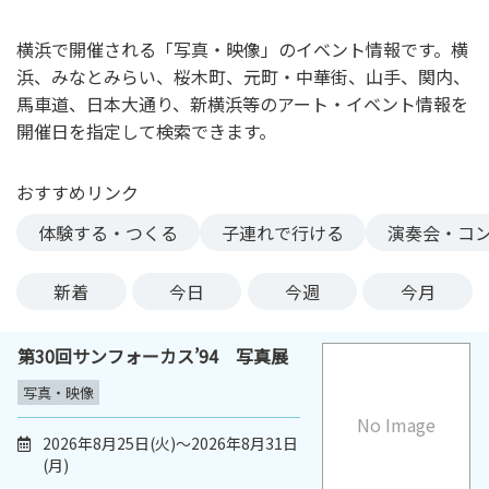
ン
ク
横浜で開催される「写真・映像」のイベント情報です。横
へ
浜、みなとみらい、桜木町、元町・中華街、山手、関内、
ス
馬車道、日本大通り、新横浜等のアート・イベント情報を
キ
開催日を指定して検索できます。
ッ
プ
おすすめリンク
記
事
体験する・つくる
子連れで行ける
演奏会・コ
本
体
新着
今日
今週
今月
へ
ス
第30回サンフォーカス’94 写真展
キ
ッ
写真・映像
プ
No Image
2026年8月25日(火)～2026年8月31日
(月)