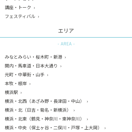
講座・トーク
フェスティバル
エリア
AREA
みなとみらい・桜木町・新港
関内・馬車道・日本大通り
元町・中華街・山手
本牧・根岸
横浜駅
横浜・北西（あざみ野・長津田・中山）
横浜・北（日吉・菊名・新横浜）
横浜・北東（鶴見・神奈川・東神奈川）
横浜・中央（保土ヶ谷・二俣川・戸塚・上大岡）