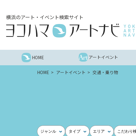
こ
の
横浜のアート・イベント検索サイト
ペ
ー
ジ
を
そ
の
アートイベント
HOME
ま
ま
HOME
アートイベント
交通・乗り物
読
む
他
ペ
ー
ジ
へ
の
ジャンル
タイプ
エリア
こだわり
リ