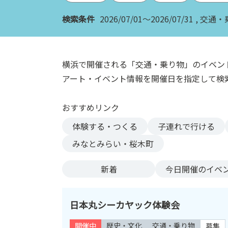
ン
検索条件
2026/07/01～2026/07/31
交通・
ク
へ
ス
キ
横浜で開催される「交通・乗り物」のイベン
ッ
アート・イベント情報を開催日を指定して検
プ
記
おすすめリンク
事
本
体験する・つくる
子連れで行ける
体
みなとみらい・桜木町
へ
ス
新着
今日
開催のイベ
キ
ッ
プ
日本丸シーカヤック体験会
開催中
歴史・文化
交通・乗り物
募集