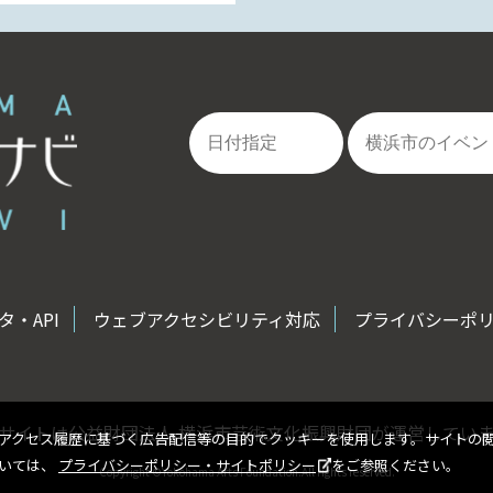
・API
ウェブアクセシビリティ対応
プライバシーポ
サイトは公益財団法人 横浜市芸術文化振興財団が運営してい
アクセス履歴に基づく広告配信等の目的でクッキーを使用します。サイトの
ついては、
プライバシーポリシー・サイトポリシー
をご参照ください。
Copyright ©Yokohama Arts Foundation.All rights reserved.