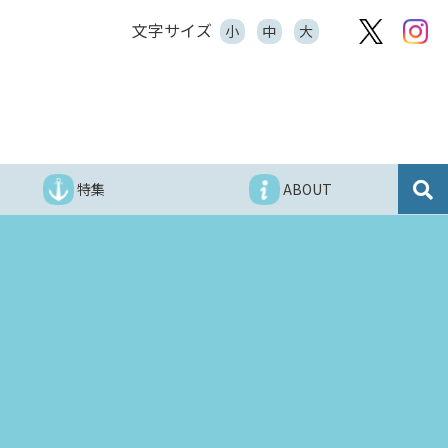
文字サイズ
小
中
大
特集
ABOUT