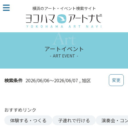
こ
横浜のアート・イベント検索サイト
の
ペ
ー
ジ
を
そ
アートイベント
の
ART EVENT
ま
ま
読
む
検索条件
2026/06/06～2026/06/07
旭区
他
ペ
ー
ジ
おすすめリンク
へ
の
体験する・つくる
子連れで行ける
演奏会・コ
リ