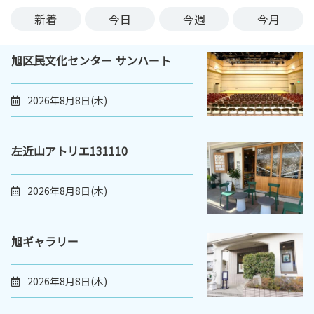
ン
新着
今日
今週
今月
ク
へ
旭区民文化センター サンハート
ス
キ
ッ
2026年8月8日(木)
プ
記
事
左近山アトリエ131110
本
体
2026年8月8日(木)
へ
ス
キ
旭ギャラリー
ッ
プ
2026年8月8日(木)