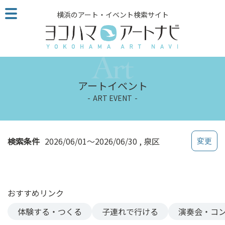
こ
横浜のアート・イベント検索サイト
の
ペ
ー
ジ
を
そ
アートイベント
の
ART EVENT
ま
ま
読
む
検索条件
2026/06/01～2026/06/30
泉区
他
ペ
ー
ジ
おすすめリンク
へ
の
体験する・つくる
子連れで行ける
演奏会・コ
リ