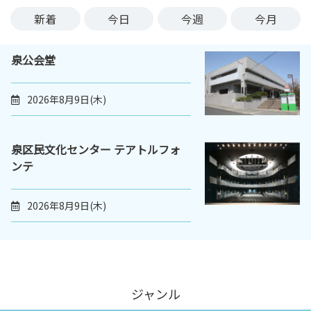
ン
新着
今日
今週
今月
ク
へ
泉公会堂
ス
キ
ッ
2026年8月9日(木)
プ
記
事
泉区民文化センター テアトルフォ
本
ンテ
体
へ
2026年8月9日(木)
ス
キ
ッ
プ
ジャンル