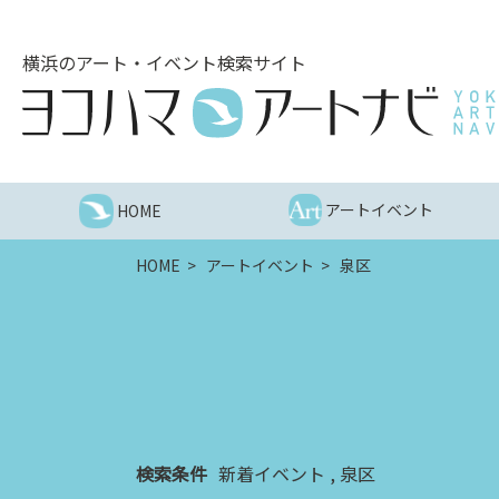
こ
の
横浜のアート・イベント検索サイト
ペ
ー
ジ
を
そ
の
アートイベント
HOME
ま
ま
HOME
アートイベント
泉区
読
む
他
ペ
ー
ジ
へ
の
検索条件
新着イベント
泉区
リ