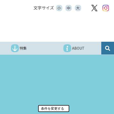
文字サイズ
小
中
大
特集
ABOUT