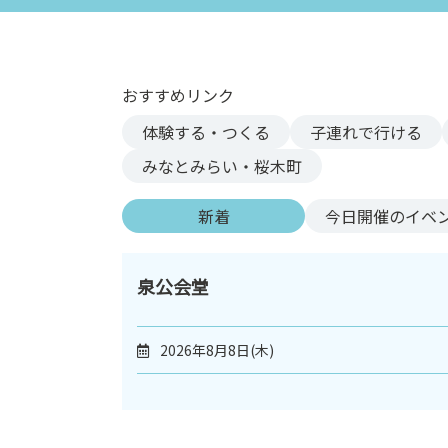
ン
ク
へ
ス
おすすめリンク
キ
体験する・つくる
子連れで行ける
ッ
プ
みなとみらい・桜木町
記
事
新着
今日
開催のイベ
本
体
へ
泉公会堂
ス
キ
2026年8月8日(木)
ッ
プ