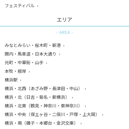
フェスティバル
エリア
AREA
みなとみらい・桜木町・新港
関内・馬車道・日本大通り
元町・中華街・山手
本牧・根岸
横浜駅
横浜・北西（あざみ野・長津田・中山）
横浜・北（日吉・菊名・新横浜）
横浜・北東（鶴見・神奈川・東神奈川）
横浜・中央（保土ヶ谷・二俣川・戸塚・上大岡）
横浜・南（磯子・本郷台・金沢文庫）