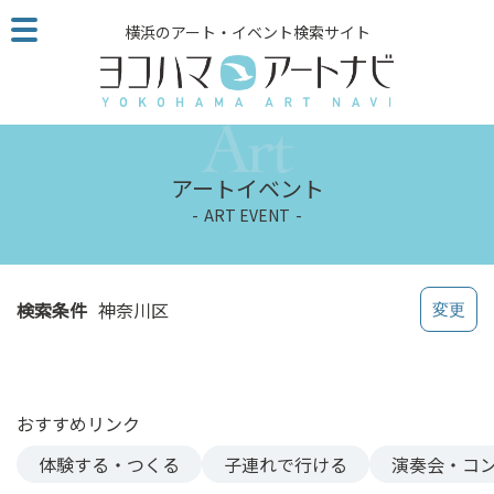
こ
横浜のアート・イベント検索サイト
の
ペ
ー
ジ
を
そ
アートイベント
の
ART EVENT
ま
ま
読
む
検索条件
神奈川区
他
ペ
ー
ジ
おすすめリンク
へ
の
体験する・つくる
子連れで行ける
演奏会・コ
リ