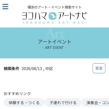
こ
横浜のアート・イベント検索サイト
の
ペ
ー
ジ
を
そ
アートイベント
の
ART EVENT
ま
ま
読
む
検索条件
2026/06/13
中区
他
ペ
ー
ジ
おすすめリンク
へ
の
体験する・つくる
子連れで行ける
演奏会・コ
リ