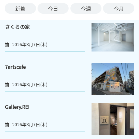
ン
新着
今日
今週
今月
ク
へ
さくらの家
ス
キ
ッ
2026年8月7日(木)
プ
記
事
7artscafe
本
体
2026年8月7日(木)
へ
ス
キ
Gallery.REI
ッ
プ
2026年8月7日(木)