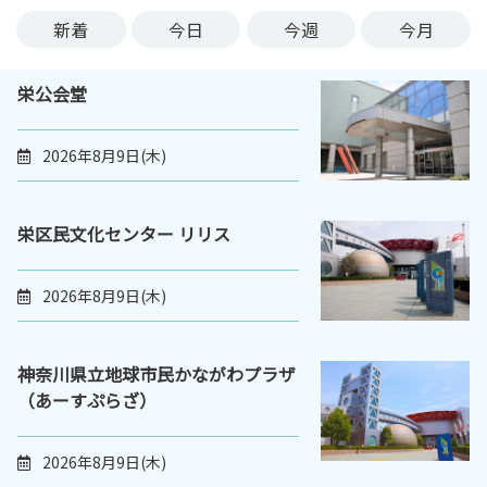
ン
新着
今日
今週
今月
ク
へ
栄公会堂
ス
キ
ッ
2026年8月9日(木)
プ
記
事
栄区民文化センター リリス
本
体
2026年8月9日(木)
へ
ス
キ
神奈川県立地球市民かながわプラザ
ッ
（あーすぷらざ）
プ
2026年8月9日(木)