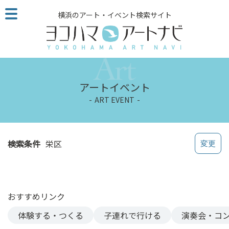
こ
横浜のアート・イベント検索サイト
の
ペ
ー
ジ
を
そ
アートイベント
の
ART EVENT
ま
ま
読
む
検索条件
栄区
他
ペ
ー
ジ
おすすめリンク
へ
の
体験する・つくる
子連れで行ける
演奏会・コ
リ