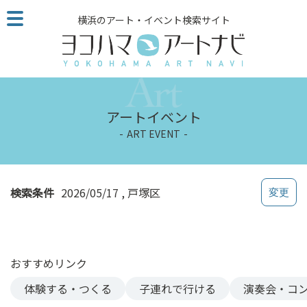
こ
横浜のアート・イベント検索サイト
の
ペ
ー
ジ
を
そ
アートイベント
の
ART EVENT
ま
ま
読
む
検索条件
2026/05/17
戸塚区
他
ペ
ー
ジ
おすすめリンク
へ
の
体験する・つくる
子連れで行ける
演奏会・コ
リ