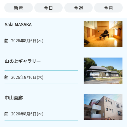
ン
新着
今日
今週
今月
ク
へ
Sala MASAKA
ス
キ
ッ
2026年8月6日(木)
プ
記
事
山の上ギャラリー
本
体
2026年8月6日(木)
へ
ス
キ
中山画廊
ッ
プ
2026年8月6日(木)