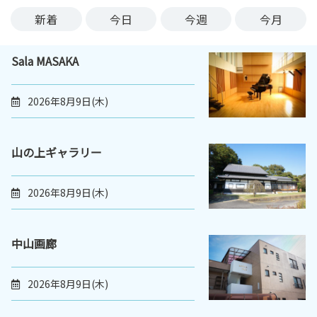
ン
新着
今日
今週
今月
ク
へ
Sala MASAKA
ス
キ
ッ
2026年8月9日(木)
プ
記
事
山の上ギャラリー
本
体
2026年8月9日(木)
へ
ス
キ
中山画廊
ッ
プ
2026年8月9日(木)