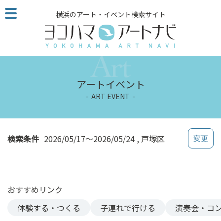
こ
横浜のアート・イベント検索サイト
の
ペ
ー
ジ
を
そ
アートイベント
の
ART EVENT
ま
ま
読
む
検索条件
2026/05/17～2026/05/24
戸塚区
他
ペ
ー
ジ
おすすめリンク
へ
の
体験する・つくる
子連れで行ける
演奏会・コ
リ