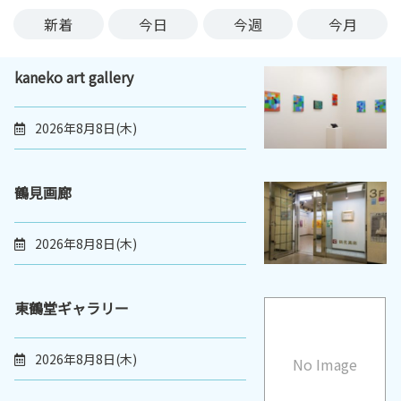
ン
新着
今日
今週
今月
ク
へ
kaneko art gallery
ス
キ
ッ
2026年8月8日(木)
プ
記
事
鶴見画廊
本
体
2026年8月8日(木)
へ
ス
キ
東鶴堂ギャラリー
ッ
プ
2026年8月8日(木)
No Image