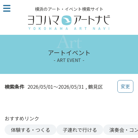
こ
横浜のアート・イベント検索サイト
の
ペ
ー
ジ
を
そ
アートイベント
の
ART EVENT
ま
ま
読
む
検索条件
2026/05/01～2026/05/31
鶴見区
他
ペ
ー
ジ
おすすめリンク
へ
の
体験する・つくる
子連れで行ける
演奏会・コ
リ